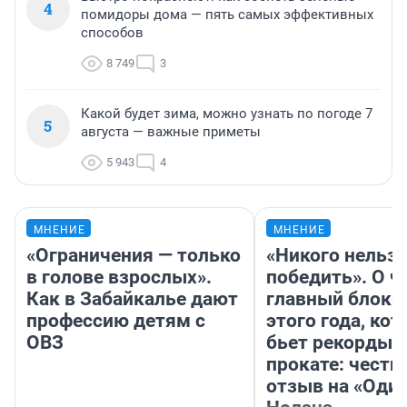
4
помидоры дома — пять самых эффективных
способов
8 749
3
Какой будет зима, можно узнать по погоде 7
5
августа — важные приметы
5 943
4
МНЕНИЕ
МНЕНИЕ
«Ограничения — только
«Никого нельз
в голове взрослых».
победить». О ч
Как в Забайкалье дают
главный блокб
профессию детям с
этого года, ко
ОВЗ
бьет рекорды 
прокате: честн
отзыв на «Оди