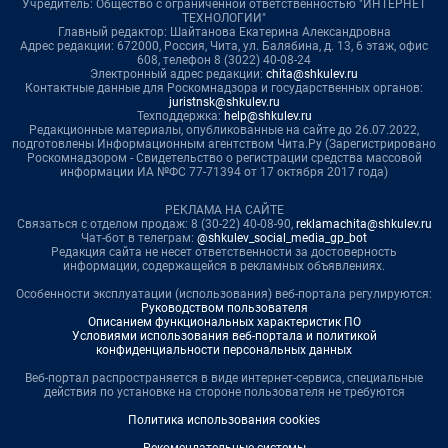
Учредитель: Общество с ограниченной ответственностью "ИНТЕРНЕТ
ТЕХНОЛОГИИ"
Главный редактор: Шайтанова Екатерина Александровна
Адрес редакции: 672000, Россия, Чита, ул. Балябина, д. 13, 6 этаж, офис
608, телефон 8 (3022) 40-08-24
Электронный адрес редакции:
chita@shkulev.ru
Контактные данные для Роскомнадзора и государственных органов:
juristnsk@shkulev.ru
Техподдержка:
help@shkulev.ru
Редакционные материалы, опубликованные на сайте до 26.07.2022,
подготовлены Информационным агентством Чита.Ру (Зарегистрировано
Роскомнадзором - Свидетельство о регистрации средства массовой
информации ИА №ФС 77-71394 от 17 октября 2017 года)
РЕКЛАМА НА САЙТЕ
Связаться с отделом продаж: 8 (30-22) 40-08-90,
reklamachita@shkulev.ru
Чат-бот в телеграм:
@shkulev_social_media_gp_bot
Редакция сайта не несет ответственности за достоверность
информации, содержащейся в рекламных объявлениях.
Особенности эксплуатации (использования) веб-портала регулируются:
Руководством пользователя
Описанием функциональных характеристик ПО
Условиями использования веб-портала и политикой
конфиденциальности персональных данных
Веб-портал распространяется в виде интернет-сервиса, специальные
действия по установке на стороне пользователя не требуются
Политика использования cookies