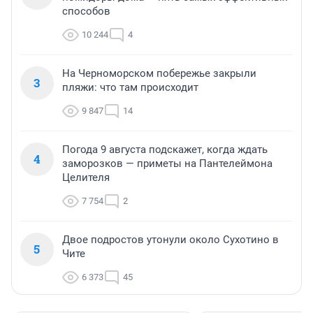
способов
10 244
4
На Черноморском побережье закрыли
3
пляжи: что там происходит
9 847
14
Погода 9 августа подскажет, когда ждать
4
заморозков — приметы на Пантелеймона
Целителя
7 754
2
Двое подростов утонули около Сухотино в
5
Чите
6 373
45