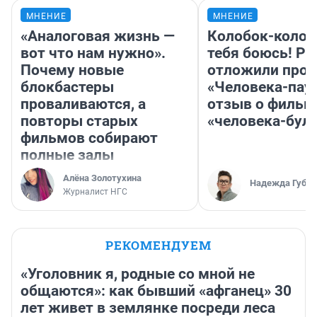
МНЕНИЕ
МНЕНИЕ
«Аналоговая жизнь —
Колобок-колобо
вот что нам нужно».
тебя боюсь! Ра
Почему новые
отложили прок
блокбастеры
«Человека-пау
проваливаются, а
отзыв о фильм
повторы старых
«человека-бул
фильмов собирают
полные залы
Алёна Золотухина
Надежда Губар
Журналист НГС
РЕКОМЕНДУЕМ
«Уголовник я, родные со мной не
общаются»: как бывший «афганец» 30
лет живет в землянке посреди леса