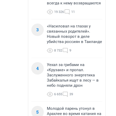
всегда к нему возвращаются
19 326
11
«Насиловал на глазах у
3
связанных родителей».
Новый поворот в деле
убийства россиян в Таиланде
8 732
9
Уехал за грибами на
4
«Крузаке» и пропал.
Заслуженного энергетика
Забайкалья ищут в лесу — в
небо подняли дрон
6 655
39
Молодой парень утонул в
5
Арахлее во время катания на