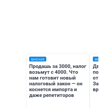
МНЕНИЕ
МНЕНИ
Продашь за 3000, налог
Два м
возьмут с 4000. Что
подъе
нам готовит новый
от 100
налоговый закон — он
Забай
коснется импорта и
враче
даже репетиторов