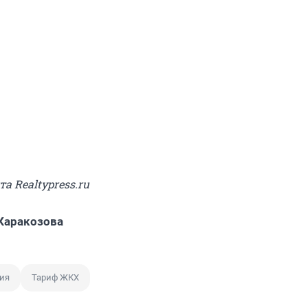
та Realtypress.ru
Каракозова
ия
Тариф ЖКХ