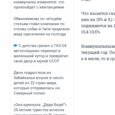
коммуналку изменятся: что
произойдет с квитанциями
Что касается га
Обвиняемому по четырём
них на 15% и 9,
статьям главе компании по
поднимется на 
отлову собак в Чите продлили
10,4-10,6%.
меру пресечения на полгода
С детства грезил о ГАЗ-24:
Коммунальным 
автоплюшкин переехал в
текущий год. По
маленький хутор и превратил
а в июле, то в 
свой двор в музей СССР
Двое подростков из
Забайкалья вошли в число
детей из 22 стран мира,
которые отправились на
Северный полюс
«Она крикнула: „Дядя Боря!“»
25-летняя туристка исчезла