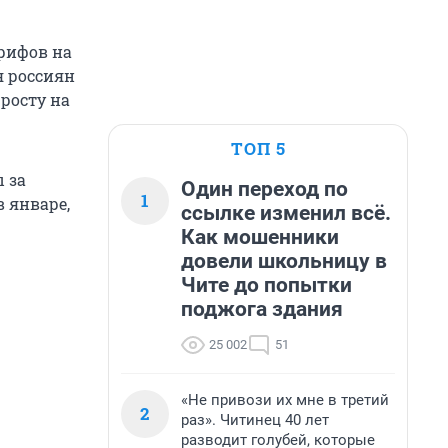
арифов на
я россиян
росту на
ТОП 5
 за
Один переход по
1
в январе,
ссылке изменил всё.
Как мошенники
довели школьницу в
Чите до попытки
поджога здания
25 002
51
«Не привози их мне в третий
2
раз». Читинец 40 лет
разводит голубей, которые