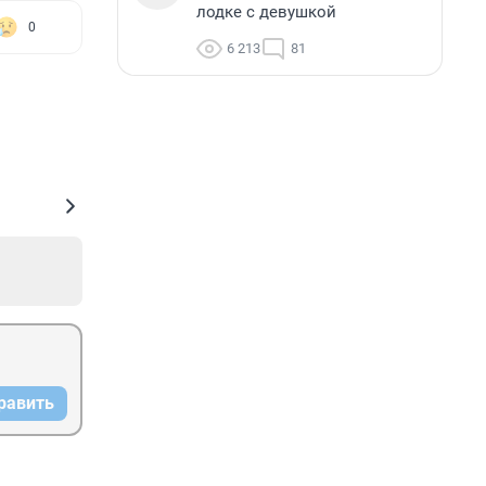
лодке с девушкой
0
6 213
81
равить