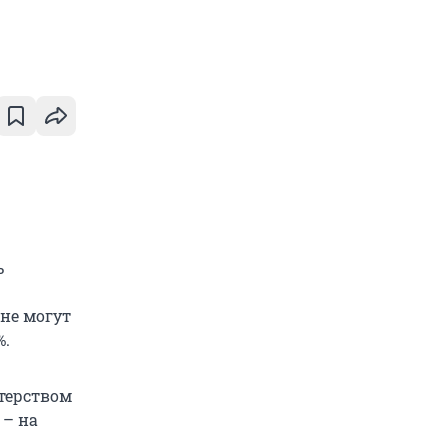
ь
лне могут
%.
терством
 – на