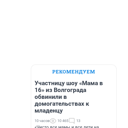
РЕКОМЕНДУЕМ
Участницу шоу «Мама в
16» из Волгограда
обвинили в
домогательствах к
младенцу
10 часов
10 465
13
«Чисто все мамы и все дети на