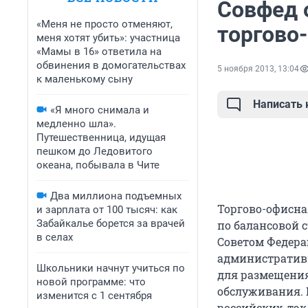
Совфед о
«Меня не просто отменяют,
торгово
меня хотят убить»: участница
«Мамы в 16» ответила на
обвинения в домогательствах
5 ноября 2013, 13:04
к маленькому сыну
Написать
«Я много снимала и
медленно шла».
Путешественница, идущая
пешком до Ледовитого
океана, побывала в Чите
Два миллиона подъемных
Торгово-офисна
и зарплата от 100 тысяч: как
Забайкалье борется за врачей
по балансовой с
в селах
Советом Федера
административн
Школьники начнут учиться по
для размещения
новой программе: что
обслуживания. 
изменится с 1 сентября
российских, та