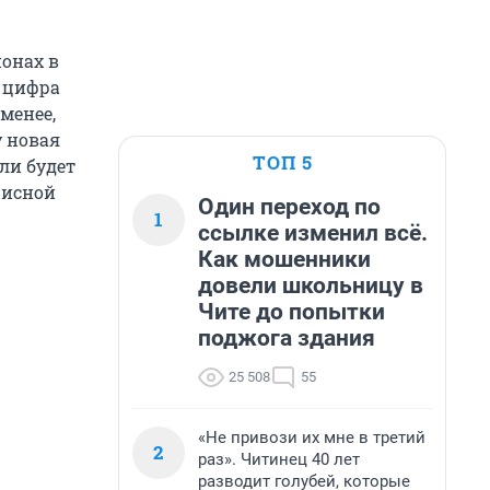
ионах в
а цифра
 менее,
у новая
ТОП 5
ли будет
фисной
Один переход по
1
ссылке изменил всё.
Как мошенники
довели школьницу в
Чите до попытки
поджога здания
25 508
55
«Не привози их мне в третий
2
раз». Читинец 40 лет
разводит голубей, которые