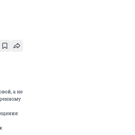
вой, а не
обренному
мещения
к