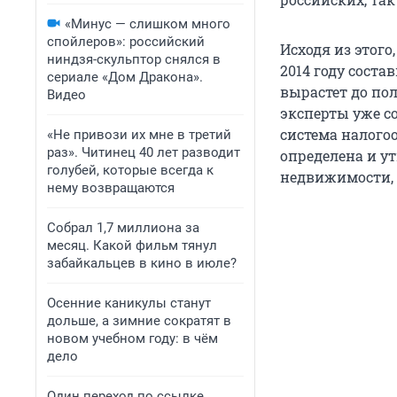
«Минус — слишком много
спойлеров»: российский
Исходя из этог
ниндзя-скульптор снялся в
2014 году соста
сериале «Дом Дракона».
вырастет до пол
Видео
эксперты уже со
система налогоо
«Не привози их мне в третий
раз». Читинец 40 лет разводит
определена и у
голубей, которые всегда к
недвижимости, 
нему возвращаются
Собрал 1,7 миллиона за
месяц. Какой фильм тянул
забайкальцев в кино в июле?
Осенние каникулы станут
дольше, а зимние сократят в
новом учебном году: в чём
дело
Один переход по ссылке