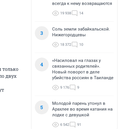
всегда к нему возвращаются
19 938
14
Соль земли забайкальской.
3
Нижегородцевы
18 372
10
«Насиловал на глазах у
4
связанных родителей».
я только
Новый поворот в деле
ло двух
убийства россиян в Таиланде
9 176
9
ут
Молодой парень утонул в
5
Арахлее во время катания на
лодке с девушкой
6 542
91