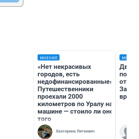
МНЕНИЕ
МНЕНИ
«Нет некрасивых
Два м
городов, есть
подъе
недофинансированные».
от 100
Путешественники
Забай
проехали 2000
враче
километров по Уралу на
машине — стоило ли оно
того
Екатерина Литкевич