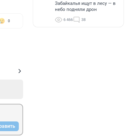
Забайкалья ищут в лесу — в
небо подняли дрон
6 466
38
0
равить