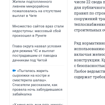
числе 22 свода 
Жители подтопленного
ливнем микрорайона
для публичного 
пожаловались на отсутствие
правил по стро
выплат в Чите
сооружений тра
теплоснабжения
Множество сайтов враз стали
строительных о
недоступны: массовый сбой
произошел в Рунете
Ряд нормативно
Глава округа назвал условия
использованию 
для режима ЧС и выплат
включая железо
пострадавшим от паводка
конструкции. Кр
дачникам под Читой
с безопасность
«Пыталась жарить
Любое ведомств
сыроежки на костре и
содержат требов
смастерила шалаш».
Спасатели рассказали, как
провела ночь заблудившаяся
забайкалка
«У меня есть еще пять минут»: