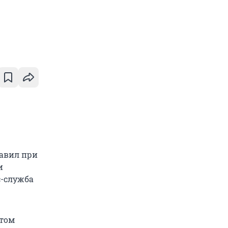
равил при
и
с-служба
 том