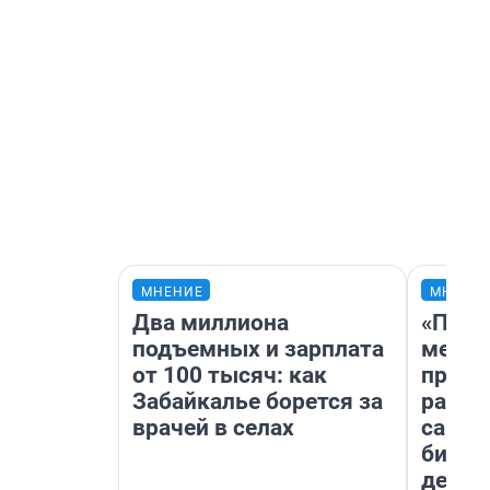
МНЕНИЕ
МНЕНИ
Два миллиона
«Поку
подъемных и зарплата
мешке
от 100 тысяч: как
предп
Забайкалье борется за
расска
врачей в селах
самом
бизне
дешев