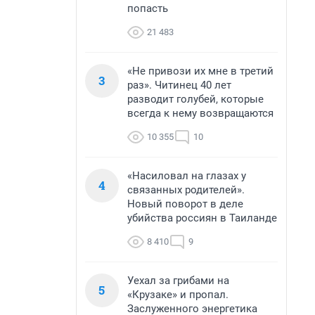
попасть
21 483
«Не привози их мне в третий
3
раз». Читинец 40 лет
разводит голубей, которые
всегда к нему возвращаются
10 355
10
«Насиловал на глазах у
4
связанных родителей».
Новый поворот в деле
убийства россиян в Таиланде
8 410
9
Уехал за грибами на
5
«Крузаке» и пропал.
Заслуженного энергетика