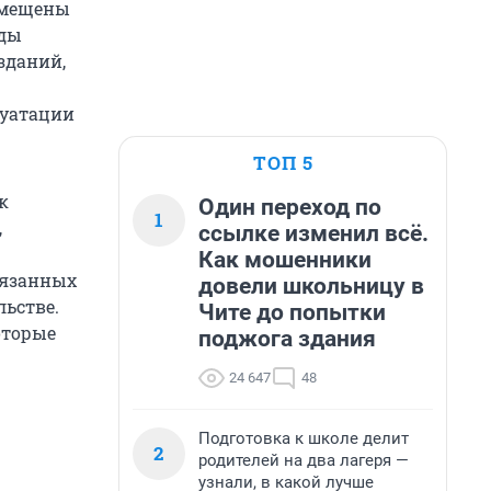
азмещены
оды
зданий,
луатации
ТОП 5
к
Один переход по
1
,
ссылке изменил всё.
Как мошенники
связанных
довели школьницу в
льстве.
Чите до попытки
оторые
поджога здания
24 647
48
Подготовка к школе делит
2
родителей на два лагеря —
узнали, в какой лучше