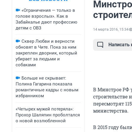
Минстро
«Ограничения — только в
строите
голове взрослых». Как в
Забайкалье дают профессию
детям с ОВЗ
14 марта 2016, 15:34
Сквер Любви и верности
Написать
обновят в Чите. Пока за ним
закреплен дворник, который
убирает за людьми и
собаками
Больше не скрывает:
Полина Гагарина показала
В Минстрое РФ 
романтичные кадры с новым
избранником
строительстве н
пересмотрят 11
«Четырех мужей потеряла»:
министерства.
Прохор Шаляпин проболтался
о новой возлюбленной
В 2015 году был