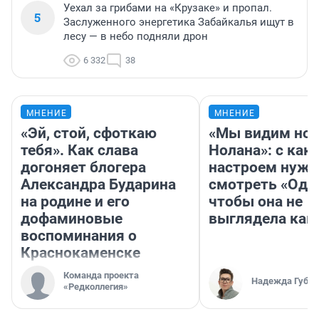
Уехал за грибами на «Крузаке» и пропал.
5
Заслуженного энергетика Забайкалья ищут в
лесу — в небо подняли дрон
6 332
38
МНЕНИЕ
МНЕНИЕ
«Эй, стой, сфоткаю
«Мы видим нов
тебя». Как слава
Нолана»: с как
догоняет блогера
настроем нужн
Александра Бударина
смотреть «Оди
на родине и его
чтобы она не
дофаминовые
выглядела как
воспоминания о
Краснокаменске
Команда проекта
Надежда Губар
«Редколлегия»