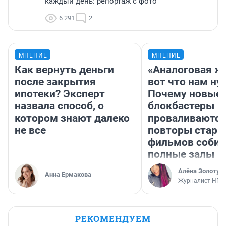
каждый день: репортаж с фото
6 291
2
МНЕНИЕ
МНЕНИЕ
Как вернуть деньги
«Аналоговая ж
после закрытия
вот что нам ну
ипотеки? Эксперт
Почему новые
назвала способ, о
блокбастеры
котором знают далеко
проваливаются,
не все
повторы стары
фильмов соби
полные залы
Алёна Золотух
Анна Ермакова
Журналист НГС
РЕКОМЕНДУЕМ