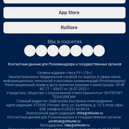
App Store
RuStore
Мы в соцсетях
Контактные данные для Роскомнадзора и государственных органов
Сетевое издание «Чита.РУ» (18+)
Зарегистрировано Федеральной службой по надзору в сфере связи,
информационных технологий и массовых коммуникаций (Роскомнадзор)
Регистрационный номер и дата принятия решения о регистрации: ЭЛ №
ФС 77 – 83657 от 26.07.2022 г.
Учредитель: Общество с ограниченной ответственностью "ИНТЕРНЕТ
ТЕХНОЛОГИИ"
Главный редактор: Шайтанова Екатерина Александровна
Адрес редакции: 672000, Россия, Чита, ул. Балябина, д. 13, 6 этаж, офис
608, телефон 8 (3022) 40-08-24
Электронный адрес редакции:
chita@shkulev.ru
Контактные данные для Роскомнадзора и государственных органов:
juristnsk@shkulev.ru
Техподдержка:
help@shkulev.ru