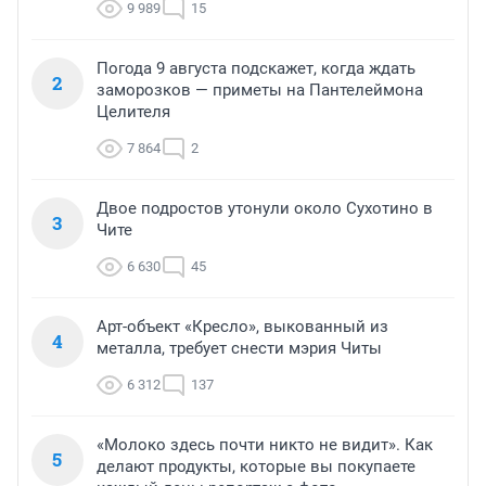
9 989
15
Погода 9 августа подскажет, когда ждать
2
заморозков — приметы на Пантелеймона
Целителя
7 864
2
Двое подростов утонули около Сухотино в
3
Чите
6 630
45
Арт-объект «Кресло», выкованный из
4
металла, требует снести мэрия Читы
6 312
137
«Молоко здесь почти никто не видит». Как
5
делают продукты, которые вы покупаете