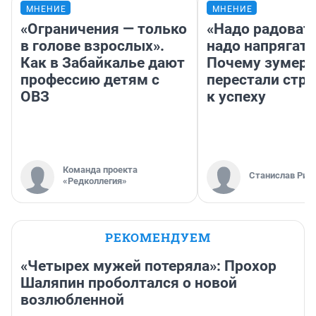
МНЕНИЕ
МНЕНИЕ
«Ограничения — только
«Надо радовать
в голове взрослых».
надо напрягать
Как в Забайкалье дают
Почему зумер
профессию детям с
перестали стр
ОВЗ
к успеху
Команда проекта
Станислав Рин
«Редколлегия»
РЕКОМЕНДУЕМ
«Четырех мужей потеряла»: Прохор
Шаляпин проболтался о новой
возлюбленной