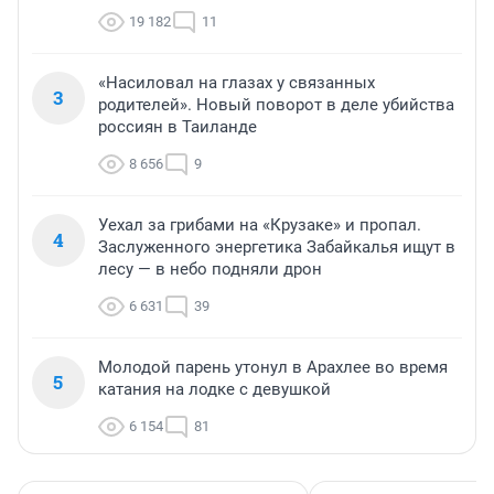
19 182
11
«Насиловал на глазах у связанных
3
родителей». Новый поворот в деле убийства
россиян в Таиланде
8 656
9
Уехал за грибами на «Крузаке» и пропал.
4
Заслуженного энергетика Забайкалья ищут в
лесу — в небо подняли дрон
6 631
39
Молодой парень утонул в Арахлее во время
5
катания на лодке с девушкой
6 154
81