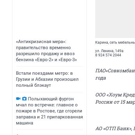
«Антикризисная мера»:
Карина, сеть мебельн
правительство временно
ул. Ленина, 149а
разрешило продажу и ввоз
8 924 574 2044
бензина «Евро-2» и «Евро-3»
ПАО«Совкомбанк
Встали поездами метро: в
года
Грузии и Абхазии произошел
полный блэкаут
ООО «Хоум Кред
Полыхающий фургон
России от 15 мар
мчал по встречке: главное о
пожаре в Ростове, где сгорели
заправка и 21 припаркованная
машина
АО «ОТП Банк», 