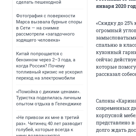
сделать пешеходной
января 2020 го
Фотография с поверхности
Марса вызвала бурные споры
«Скидку до 25%
в Сети — на снимке
огромный углов
рассмотрели «загадочного
замысловатыми
ходящего человека»
спальню в клас
кухонный гарнит
Китай попрощается с
сейчас действу
бензином через 2–3 года, а
когда Россия? Почему
которые помогу
топливный кризис не ускорил
рассказал собес
переход на электромобили
«Помойка с дикими ценами».
Туристка поделилась личным
Салоны «Карина
опытом отдыха в Геленджике
современных ди
корпусной мебе
«Не привози их мне в третий
представлено в 
раз». Читинец 40 лет разводит
долго ждать до
голубей, которые всегда к
нему возвращаются