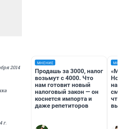
МНЕНИЕ
МНЕНИ
бря 2014
Продашь за 3000, налог
«Мы в
возьмут с 4000. Что
Нолан
нам готовит новый
настр
нка
налоговый закон — он
смотр
коснется импорта и
чтобы
даже репетиторов
выгля
 г.