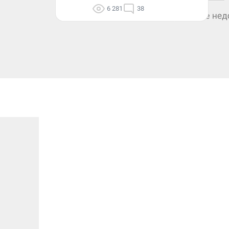
6 281
38