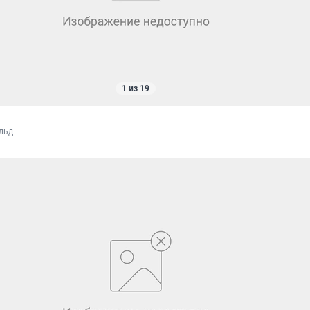
1 из 19
льд