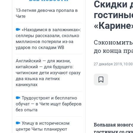
Скидки д
13-летняя девочка пропала в
гостиные
Чите
«Карине»
«Находимся в заложниках»:
селлеры рассказали, сколько
Сэкономить 
миллионов потеряли из-за
ударов по складам WB
до конца пр
Английский — для жизни,
27 декабря 2019, 10:00
китайский — для будущего:
читинские дети изучают сразу
два языка на летних
каникулах
Трудоустроят и бесплатно
обучат — в Чите ищут барберов
без опыта
Улицу в историческом
Большая нового
центре Читы планируют
гостиных со ск