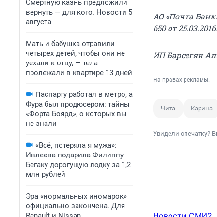
Смертную казнь предложили
вернуть — для кого. Новости 5
АО «Почта Банк
августа
650 от 25.03.2016
Мать и бабушка отравили
четырех детей, чтобы они не
ИП Барсегян Ал
уехали к отцу, — тела
пролежали в квартире 13 дней
На правах рекламы.
Паспарту работал в метро, а
Фура был продюсером: тайны
Чита
Карина
«Форта Боярд», о которых вы
не знали
Увидели опечатку? В
«Всё, потеряла я мужа»:
Ивлеева подарила Филиппу
Бегаку дорогущую лодку за 1,2
млн рублей
Эра «нормальных иномарок»
официально закончена. Для
Новости СМИ2
Renault и Nissan