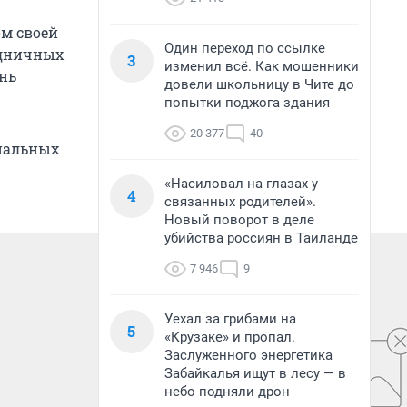
ом своей
Один переход по ссылке
здничных
3
изменил всё. Как мошенники
ень
довели школьницу в Чите до
попытки поджога здания
20 377
40
циальных
«Насиловал на глазах у
4
связанных родителей».
Новый поворот в деле
убийства россиян в Таиланде
7 946
9
Уехал за грибами на
5
«Крузаке» и пропал.
Заслуженного энергетика
Забайкалья ищут в лесу — в
небо подняли дрон