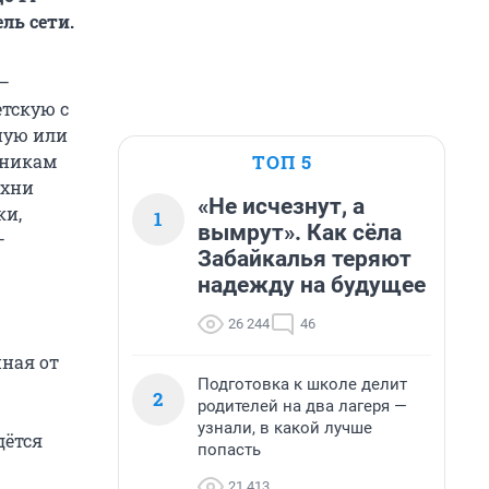
ль сети.
–
тскую с
ную или
ТОП 5
дникам
ухни
«Не исчезнут, а
ки,
1
вымрут». Как сёла
–
Забайкалья теряют
надежду на будущее
26 244
46
ная от
Подготовка к школе делит
2
родителей на два лагеря —
узнали, в какой лучше
дётся
попасть
21 413