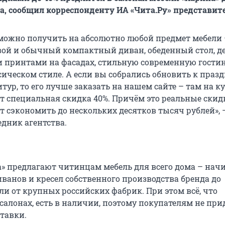
да, сообщил корреспонденту ИА «Чита.Ру» представите
 можно получить на абсолютно любой предмет мебели 
ой и обычный компактный диван, обеденный стол, де
 принтами на фасадах, стильную современную гости
сическом стиле. А если вы собрались обновить к праз
ур, то его лучше заказать на нашем сайте – там на к
ет специальная скидка 40%. Причём это реальные скид
т сэкономить до нескольких десятков тысяч рублей», 
едник агентства.
» предлагают читинцам мебель для всего дома – начи
ванов и кресел собственного производства бренда до
ли от крупных российских фабрик. При этом всё, что
салонах, есть в наличии, поэтому покупателям не при
ставки.