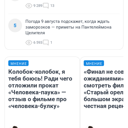
9 289
13
Погода 9 августа подскажет, когда ждать
5
заморозков — приметы на Пантелеймона
Целителя
6 593
1
МНЕНИЕ
МНЕНИЕ
Колобок-колобок, я
«Финал не совп
тебя боюсь! Ради чего
ожиданиями»: 
отложили прокат
смотреть фил
«Человека-паука» —
«Старый орел» 
отзыв о фильме про
большом экран
«человека-булку»
честная рецен