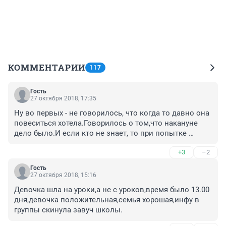
КОММЕНТАРИИ
117
Гость
27 октября 2018, 17:35
Ну во первых - не говорилось, что когда то давно она 
повеситься хотела.Говорилось о том,что накануне 
дело было.И если кто не знает, то при попытке 
суецида автоматом ставят на учет в 
+3
–2
психоневрологичку.(следовательно любая 
мед.комиссия будет с пометкой об учете)Мож кто то 
Гость
умный и подсказал, что соврать надо про то что кто 
27 октября 2018, 15:16
напал, чем сказать правду.
Девочка шла на уроки,а не с уроков,время было 13.00 
дня,девочка положительная,семья хорошая,инфу в 
группы скинула завуч школы.