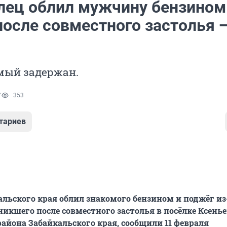
лец облил мужчину бензином
после совместного застолья 
мый задержан.
7
353
тариев
льского края облил знакомого бензином и поджёг из
никшего после совместного застолья в посёлке Ксень
айона Забайкальского края, сообщили 11 февраля