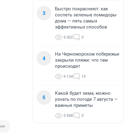
Быстро покраснеют: как
3
соспеть зеленые помидоры
дома — пять самых
эффективных способов
9 302
3
На Черноморском побережье
4
закрыли пляжи: что там
происходит
9 134
13
Какой будет зима, можно
5
узнать по погоде 7 августа —
важные приметы
5 958
5
зин