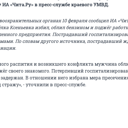
 ИА «Чита.Ру» в пресс-службе краевого УМВД.
воохранительных органах 10 февраля сообщил ИА «Чит
ёлка Ксеньевка избил, облил бензином и поджёг работ
енного предприятия. Пострадавший госпитализирова
ами. По словам другого источника, пострадавший ж
виации.
тного распития и возникшего конфликта мужчина обл
жёг своего знакомого. Потерпевший госпитализирован
задержан. В отношении него избрана мера пресечения
стражу», - уточнили в пресс-службе.