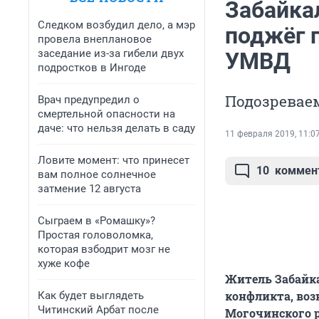
Забайка
Следком возбудил дело, а мэр
поджёг 
провела внеплановое
заседание из-за гибели двух
УМВД
подростков в Ингоде
Подозревае
Врач предупредил о
смертельной опасности на
даче: что нельзя делать в саду
11 февраля 2019, 11:0
Ловите момент: что принесет
10
коммен
вам полное солнечное
затмение 12 августа
Сыграем в «Ромашку»?
Простая головоломка,
которая взбодрит мозг не
хуже кофе
Житель Забайка
конфликта, воз
Как будет выглядеть
Читинский Арбат после
Могочинского р