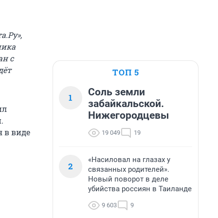
а.Ру»,
ника
н с
дёт
ТОП 5
Соль земли
1
забайкальской.
ил
Нижегородцевы
.
 в виде
19 049
19
«Насиловал на глазах у
2
связанных родителей».
Новый поворот в деле
убийства россиян в Таиланде
9 603
9