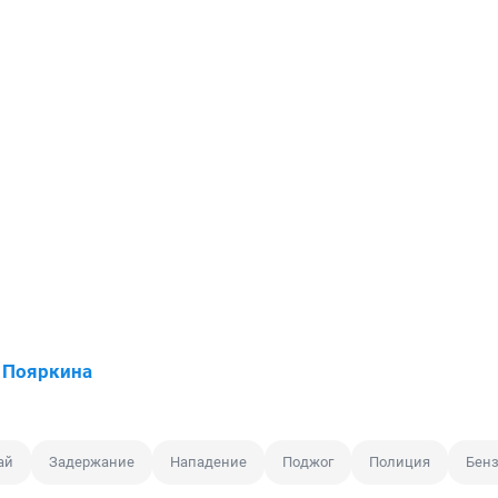
 Пояркина
ай
Задержание
Нападение
Поджог
Полиция
Бен