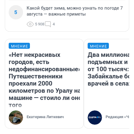
Какой будет зима, можно узнать по погоде 7
5
августа — важные приметы
5 908
4
МНЕНИЕ
МНЕНИЕ
«Нет некрасивых
Два миллиона
городов, есть
подъемных и з
недофинансированные».
от 100 тысяч: 
Путешественники
Забайкалье бор
проехали 2000
врачей в селах
километров по Уралу на
машине — стоило ли оно
того
Екатерина Литкевич
Редакция «Чит