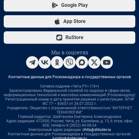
Google Play
App Store
RuStore
Мы в соцсетях
Контактные данные для Роскомнадзора и государственных органов
Сетевое издание «Чита.РУ» (18+)
Зарегистрировано Федеральной службой по надзору в сфере связи,
информационных технологий и массовых коммуникаций (Роскомнадзор)
Регистрационный номер и дата принятия решения о регистрации: ЭЛ №
ФС 77 – 83657 от 26.07.2022 г.
Учредитель: Общество с ограниченной ответственностью "ИНТЕРНЕТ
ТЕХНОЛОГИИ"
Главный редактор: Шайтанова Екатерина Александровна
Адрес редакции: 672000, Россия, Чита, ул. Балябина, д. 13, 6 этаж, офис
608, телефон 8 (3022) 40-08-24
Электронный адрес редакции:
chita@shkulev.ru
Контактные данные для Роскомнадзора и государственных органов:
juristnsk@shkulev.ru