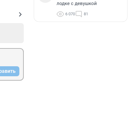
лодке с девушкой
6 070
81
равить