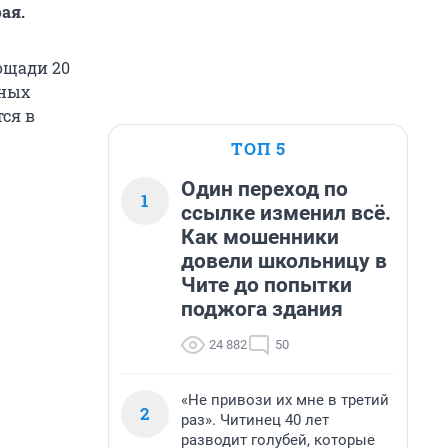
ая.
ощади 20
рных
ся в
ТОП 5
Один переход по
1
ссылке изменил всё.
Как мошенники
довели школьницу в
Чите до попытки
поджога здания
24 882
50
«Не привози их мне в третий
2
раз». Читинец 40 лет
разводит голубей, которые