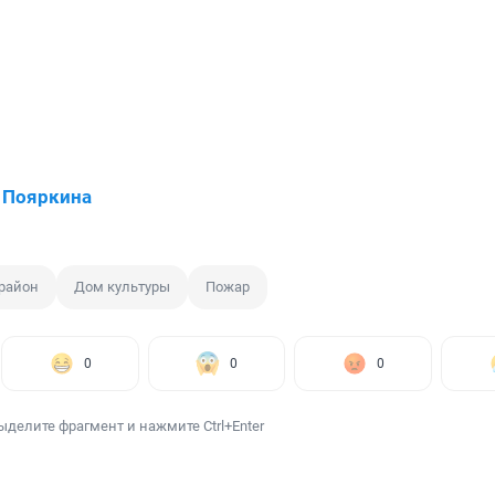
 Пояркина
район
Дом культуры
Пожар
0
0
0
ыделите фрагмент и нажмите Ctrl+Enter