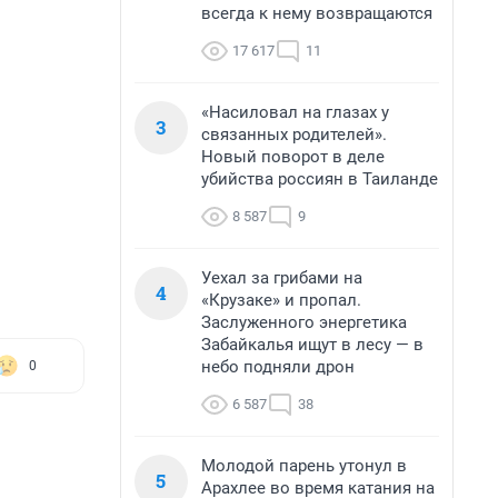
всегда к нему возвращаются
17 617
11
«Насиловал на глазах у
3
связанных родителей».
Новый поворот в деле
убийства россиян в Таиланде
8 587
9
Уехал за грибами на
4
«Крузаке» и пропал.
Заслуженного энергетика
Забайкалья ищут в лесу — в
небо подняли дрон
0
6 587
38
Молодой парень утонул в
5
Арахлее во время катания на