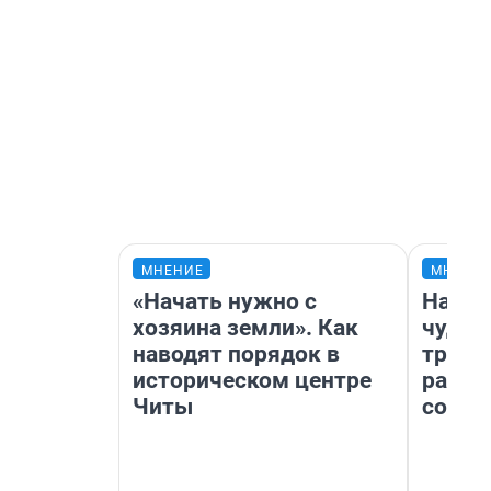
МНЕНИЕ
МНЕНИ
«Начать нужно с
Насле
хозяина земли». Как
чудом
наводят порядок в
транс
историческом центре
разне
Читы
совет