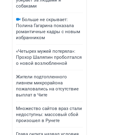
убирает за людьми и
собаками
Больше не скрывает:
Полина Гагарина показала
романтичные кадры с новым
избранником
«Четырех мужей потеряла»:
Прохор Шаляпин проболтался
о новой возлюбленной
Жители подтопленного
ливнем микрорайона
пожаловались на отсутствие
выплат в Чите
Множество сайтов враз стали
недоступны: массовый сбой
произошел в Рунете
Глава округа назвал условия