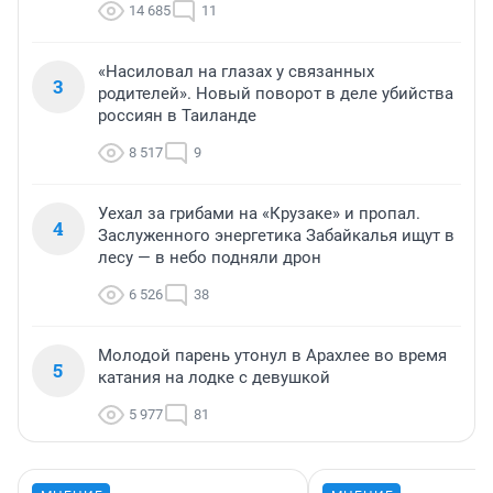
14 685
11
«Насиловал на глазах у связанных
3
родителей». Новый поворот в деле убийства
россиян в Таиланде
8 517
9
Уехал за грибами на «Крузаке» и пропал.
4
Заслуженного энергетика Забайкалья ищут в
лесу — в небо подняли дрон
6 526
38
Молодой парень утонул в Арахлее во время
5
катания на лодке с девушкой
5 977
81