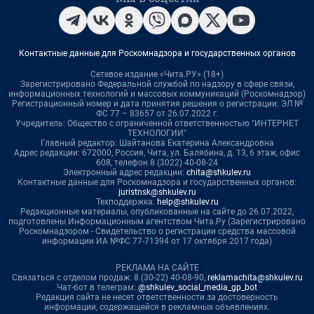
Контактные данные для Роскомнадзора и государственных органов
Сетевое издание «Чита.РУ» (18+)
Зарегистрировано Федеральной службой по надзору в сфере связи,
информационных технологий и массовых коммуникаций (Роскомнадзор)
Регистрационный номер и дата принятия решения о регистрации: ЭЛ №
ФС 77 – 83657 от 26.07.2022 г.
Учредитель: Общество с ограниченной ответственностью "ИНТЕРНЕТ
ТЕХНОЛОГИИ"
Главный редактор: Шайтанова Екатерина Александровна
Адрес редакции: 672000, Россия, Чита, ул. Балябина, д. 13, 6 этаж, офис
608, телефон 8 (3022) 40-08-24
Электронный адрес редакции:
chita@shkulev.ru
Контактные данные для Роскомнадзора и государственных органов:
juristnsk@shkulev.ru
Техподдержка:
help@shkulev.ru
Редакционные материалы, опубликованные на сайте до 26.07.2022,
подготовлены Информационным агентством Чита.Ру (Зарегистрировано
Роскомнадзором - Свидетельство о регистрации средства массовой
информации ИА №ФС 77-71394 от 17 октября 2017 года)
РЕКЛАМА НА САЙТЕ
Связаться с отделом продаж: 8 (30-22) 40-08-90,
reklamachita@shkulev.ru
Чат-бот в телеграм:
@shkulev_social_media_gp_bot
Редакция сайта не несет ответственности за достоверность
информации, содержащейся в рекламных объявлениях.