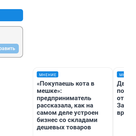
+6
–2
равить
МНЕНИЕ
МНЕНИ
«Покупаешь кота в
Два м
мешке»:
подъе
предприниматель
от 100
рассказала, как на
Забай
самом деле устроен
враче
бизнес со складами
дешевых товаров