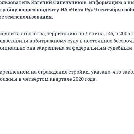
пользователь Евгений Синельников, информацию о в
стройку корреспонденту ИА «Чита.Ру» 9 сентября соо
ре землепользования.
едника агентства, территорию по Ленина, 145, в 2006 
едоставили арбитражному суду в постоянное бессроч
фициально она закреплена за федеральным судебным
икреплённом на ограждение стройки, указано, что зак
олжны в четвёртом квартале 2020 года.