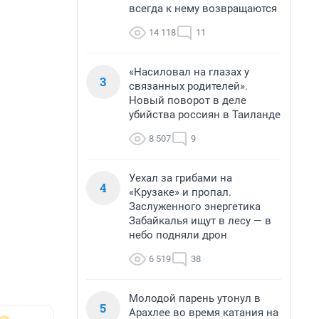
всегда к нему возвращаются
14 118
11
«Насиловал на глазах у
3
связанных родителей».
Новый поворот в деле
убийства россиян в Таиланде
8 507
9
Уехал за грибами на
4
«Крузаке» и пропал.
Заслуженного энергетика
Забайкалья ищут в лесу — в
небо подняли дрон
6 519
38
Молодой парень утонул в
5
Арахлее во время катания на