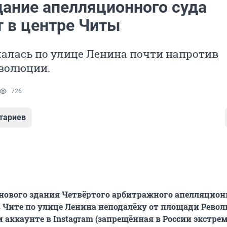
дание апелляционного суда
т в центре Читы
алась по улице Ленина почти напротив
волюции.
726
тариев
нового здания Четвёртого арбитражного апелляцион
в Чите по улице Ленина неподалёку от площади Рево
м аккаунте в Instagram (запрещённая в России экстре