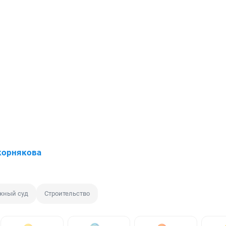
корнякова
жный суд
Строительство