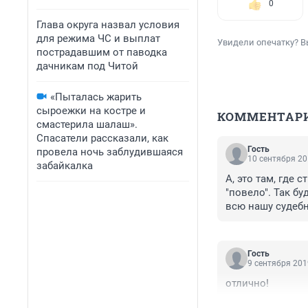
0
Глава округа назвал условия
для режима ЧС и выплат
Увидели опечатку? В
пострадавшим от паводка
дачникам под Читой
«Пыталась жарить
сыроежки на костре и
КОММЕНТАР
смастерила шалаш».
Спасатели рассказали, как
Гость
провела ночь заблудившаяся
10 сентября 20
забайкалка
А, это там, где 
"повело". Так бу
всю нашу судебн
Гость
9 сентября 201
отлично!