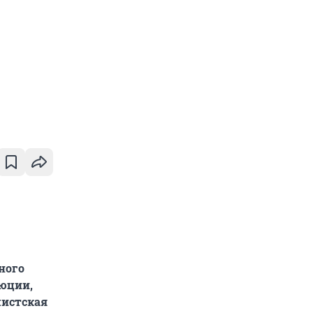
ного
люции,
мистская