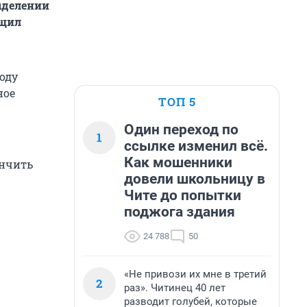
ыделении
бщил
году
ное
ТОП 5
Один переход по
1
ссылке изменил всё.
Как мошенники
ончить
довели школьницу в
Чите до попытки
поджога здания
24 788
50
«Не привози их мне в третий
2
раз». Читинец 40 лет
разводит голубей, которые