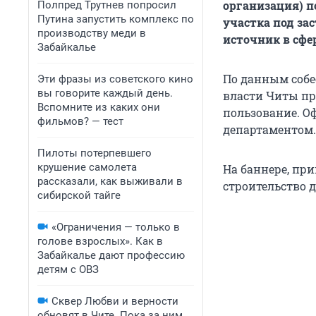
организация) 
Полпред Трутнев попросил
Путина запустить комплекс по
участка под за
производству меди в
источник в сфе
Забайкалье
По данным собес
Эти фразы из советского кино
вы говорите каждый день.
власти Читы пр
Вспомните из каких они
пользование. О
фильмов? — тест
департаментом.
Пилоты потерпевшего
крушение самолета
На баннере, пр
рассказали, как выживали в
строительство д
сибирской тайге
«Ограничения — только в
голове взрослых». Как в
Забайкалье дают профессию
детям с ОВЗ
Сквер Любви и верности
обновят в Чите. Пока за ним