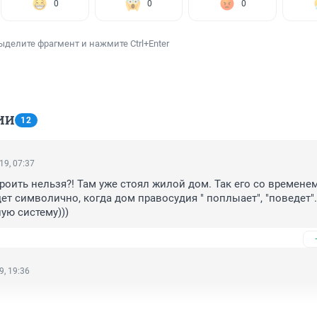
0
0
0
ыделите фрагмент и нажмите Ctrl+Enter
ИИ
12
19, 07:37
строить нельзя?! Там уже стоял жилой дом. Так его со временем
дет символично, когда дом правосудия " поплыает", "поведет". 
ую систему)))
9, 19:36