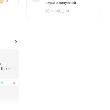
0
лодке с девушкой
5 965
81
 
Как и 
+9
–3