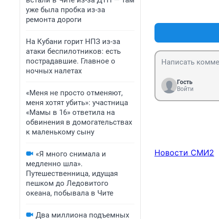
встали в Чите из-за ДТП — там
уже была пробка из-за
ремонта дороги
На Кубани горит НПЗ из-за
атаки беспилотников: есть
пострадавшие. Главное о
ночных налетах
Гость
Войти
«Меня не просто отменяют,
меня хотят убить»: участница
«Мамы в 16» ответила на
обвинения в домогательствах
к маленькому сыну
Новости СМИ2
«Я много снимала и
медленно шла».
Путешественница, идущая
пешком до Ледовитого
океана, побывала в Чите
Два миллиона подъемных