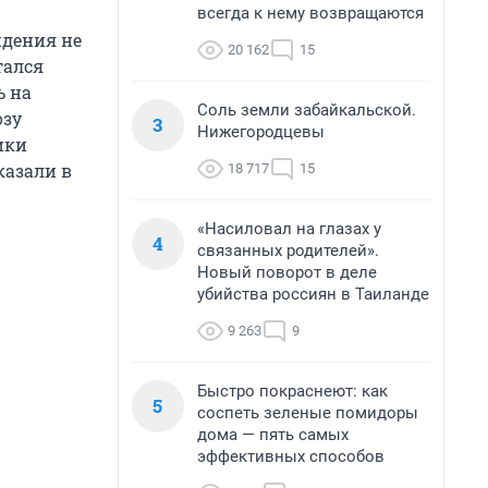
всегда к нему возвращаются
ждения не
20 162
15
тался
ь на
Соль земли забайкальской.
озу
3
Нижегородцевы
ики
казали в
18 717
15
«Насиловал на глазах у
4
связанных родителей».
Новый поворот в деле
убийства россиян в Таиланде
9 263
9
Быстро покраснеют: как
5
соспеть зеленые помидоры
дома — пять самых
эффективных способов