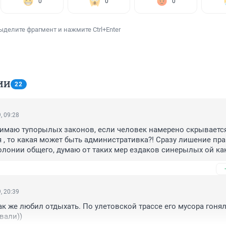
0
0
0
ыделите фрагмент и нажмите Ctrl+Enter
ИИ
22
, 09:28
имаю тупорылых законов, если человек намерено скрывается
 , то какая может быть административка?! Сразу лишение прав
колонии общего, думаю от таких мер ездаков синерылых ой как
 причем сделать это по умолчанию в одностороннем порядке к
к и тут также нужно! 
, 20:39
ак же любил отдыхать. По улетовской трассе его мусора гонял
али)) 