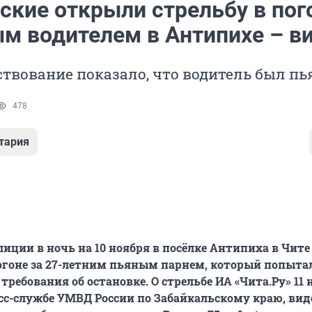
ские открыли стрельбу в пог
ым водителем в Антипихе – в
твование показало, что водитель был пь
478
тария
иции в ночь на 10 ноября в посёлке Антипиха в Чит
огоне за 27-летним пьяным парнем, который попыта
требования об остановке. О стрельбе ИА «Чита.Ру» 11 
сс-службе УМВД России по Забайкальскому краю, вид