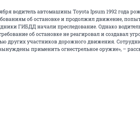
оября водитель автомашины Toyota Ipsum 1992 года ро
бованиям об остановке и продолжил движение, попы
удники ГИБДД начали преследование. Однако водител
ребование об остановке не реагировал и создавал угр
ью других участников дорожного движения. Сотрудн
ынуждены применить огнестрельное оружие», – расс