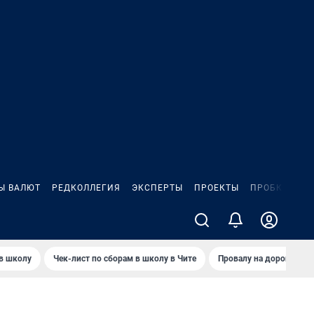
Ы ВАЛЮТ
РЕДКОЛЛЕГИЯ
ЭКСПЕРТЫ
ПРОЕКТЫ
ПРОБКИ
ИГ
 в школу
Чек-лист по сборам в школу в Чите
Провалу на дороге пол