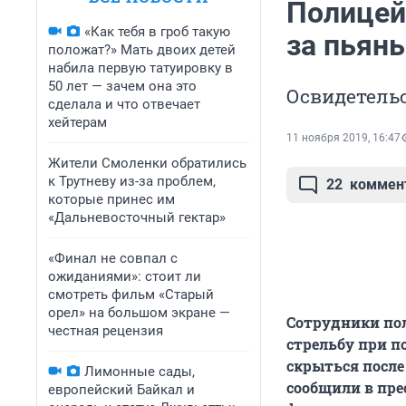
Полицей
«Как тебя в гроб такую
за пьян
положат?» Мать двоих детей
набила первую татуировку в
50 лет — зачем она это
Освидетельс
сделала и что отвечает
хейтерам
11 ноября 2019, 16:47
Жители Смоленки обратились
к Трутневу из-за проблем,
22
коммен
которые принес им
«Дальневосточный гектар»
«Финал не совпал с
ожиданиями»: стоит ли
смотреть фильм «Старый
орел» на большом экране —
Сотрудники пол
честная рецензия
стрельбу при п
скрыться после 
Лимонные сады,
сообщили в пре
европейский Байкал и