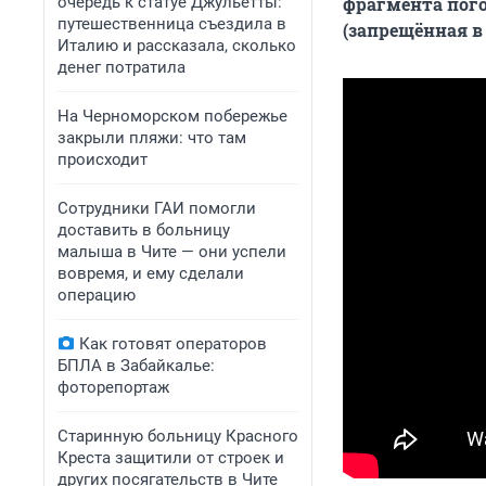
очередь к статуе Джульетты:
фрагмента пого
путешественница съездила в
(запрещённая в
Италию и рассказала, сколько
денег потратила
На Черноморском побережье
закрыли пляжи: что там
происходит
Сотрудники ГАИ помогли
доставить в больницу
малыша в Чите — они успели
вовремя, и ему сделали
операцию
Как готовят операторов
БПЛА в Забайкалье:
фоторепортаж
Старинную больницу Красного
Креста защитили от строек и
других посягательств в Чите