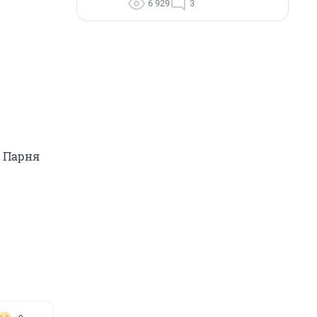
6 929
3
. Парня