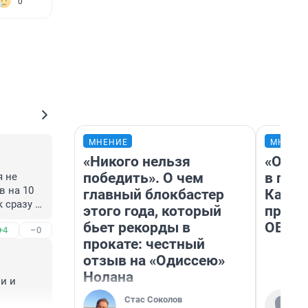
0
МНЕНИЕ
МНЕНИ
«Никого нельзя
«Огра
победить». О чем
в гол
 не 
 на 10 
главный блокбастер
Как в
 сразу 
этого года, который
профе
ак прав 
бьет рекорды в
ОВЗ
+4
–0
прокате: честный
отзыв на «Одиссею»
Нолана
и и 
Стас Соколов