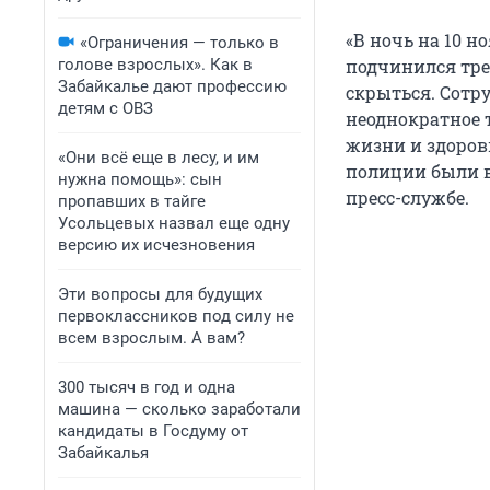
«В ночь на 10 н
«Ограничения — только в
голове взрослых». Как в
подчинился тре
Забайкалье дают профессию
скрыться. Сотр
детям с ОВЗ
неоднократное т
жизни и здоров
«Они всё еще в лесу, и им
полиции были в
нужна помощь»: сын
пресс-службе.
пропавших в тайге
Усольцевых назвал еще одну
версию их исчезновения
Эти вопросы для будущих
первоклассников под силу не
всем взрослым. А вам?
300 тысяч в год и одна
машина — сколько заработали
кандидаты в Госдуму от
Забайкалья