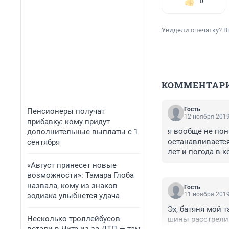
0
Увидели опечатку? В
КОММЕНТАР
Гость
Пенсионеры получат
12 ноября 2019
прибавку: кому придут
я вообще не пон
дополнительные выплаты с 1
останавливается
сентября
лет и погода в 
уменьшится ,  и
«Август принесет новые
лишают на 1,5 та
возможности»: Тамара Глоба
назвала, кому из знаков
Гость
11 ноября 2019
зодиака улыбнется удача
Эх, батяня мой т
Несколько троллейбусов
шины расстрелив