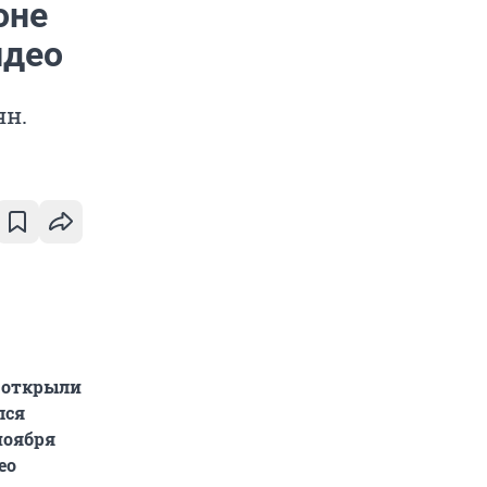
оне
идео
ян.
е открыли
лся
ноября
ео