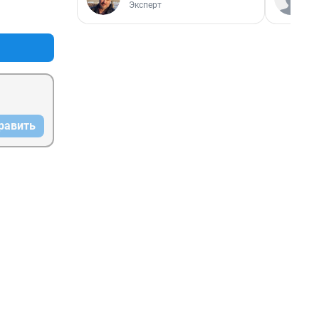
Эксперт
+0
–9
равить