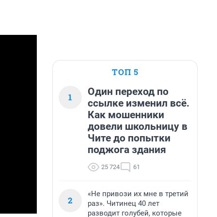
ТОП 5
Один переход по
1
ссылке изменил всё.
Как мошенники
довели школьницу в
Чите до попытки
поджога здания
25 724
61
«Не привози их мне в третий
2
раз». Читинец 40 лет
разводит голубей, которые