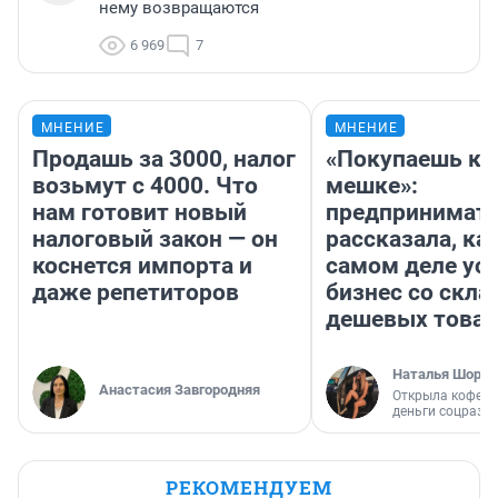
нему возвращаются
6 969
7
МНЕНИЕ
МНЕНИЕ
Продашь за 3000, налог
«Покупаешь ко
возьмут с 4000. Что
мешке»:
нам готовит новый
предпринимат
налоговый закон — он
рассказала, как
коснется импорта и
самом деле ус
даже репетиторов
бизнес со скл
дешевых това
Наталья Шорох
Анастасия Завгородняя
Открыла кофейн
деньги соцразв
РЕКОМЕНДУЕМ