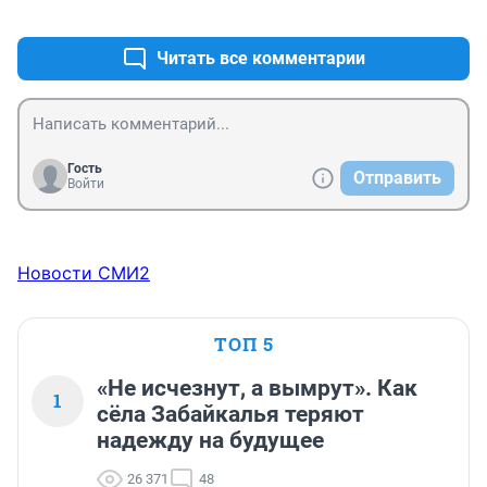
+4
–0
не 85 лет. Уазик - не Марк2. Нескладушки сплошные, 
даже про проколки писать людям неловко.
Водителю выздоровления.
Читать все комментарии
Гость
Отправить
Войти
Новости СМИ2
ТОП 5
«Не исчезнут, а вымрут». Как
1
сёла Забайкалья теряют
надежду на будущее
26 371
48