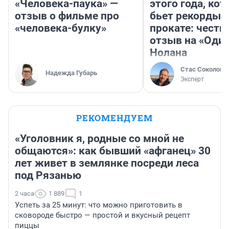
«Человека-паука» —
этого года, ко
отзыв о фильме про
бьет рекорды 
«человека-булку»
прокате: честн
отзыв на «Оди
Нолана
Стас Соколов
Надежда Губарь
Эксперт
РЕКОМЕНДУЕМ
«Уголовник я, родные со мной не
общаются»: как бывший «афганец» 30
лет живет в землянке посреди леса
под Рязанью
2 часа
1 889
1
Успеть за 25 минут: что можно приготовить в
сковороде быстро — простой и вкусный рецепт
пиццы