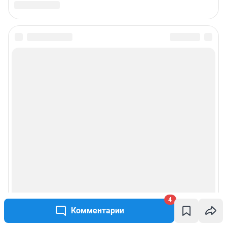
Предвыборная агитация
Статистика канала в MAX
Все города сети
Мобильное приложение
Google Play
App Store
RuStore
Мы в соцсетях
4
Комментарии
Контактные данные для Роскомнадзора и государственных органов