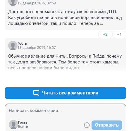
19 декабря 2019, 02:59
Достал этот веломаньяк-антидурак со своими ДТП.  
Как угробили пьяный в ноль свой корявый велик под 
лошадью с телегой, так и пошло. Теперь за 
троллейбусы взялся в час пик. Всё во вред. Мне 
+2
–1
пешеходу все равно, но людей жаль.
Гость
18 декабря 2019, 16:57
Обычное явление для Читы. Вопросы к Гибдд, почему 
так долго разбираются. Тем более там стоят камеры, 
весь процесс аварии было видно.
+26
–1
Читать все комментарии
Гость
Отправить
Войти