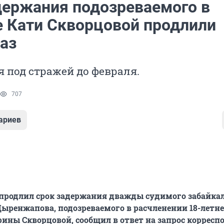
держания подозреваемого в
е Кати Скворцовой продлили
аз
я под стражей до февраля.
707
ариев
 продлил срок задержания дважды судимого забайка
ренжапова, подозреваемого в расчленении 18-летн
ины Скворцовой, сообщил в ответ на запрос корресп