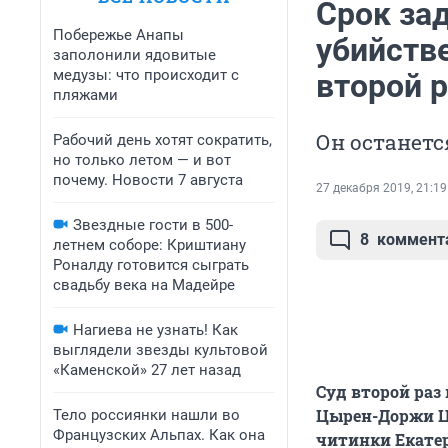
Срок за
Побережье Анапы
убийств
заполонили ядовитые
медузы: что происходит с
второй р
пляжами
Он останетс
Рабочий день хотят сократить,
но только летом — и вот
почему. Новости 7 августа
27 декабря 2019, 21:19
Звездные гости в 500-
8
коммент
летнем соборе: Криштиану
Роналду готовится сыграть
свадьбу века на Мадейре
Нагиева не узнать! Как
выглядели звезды культовой
«Каменской» 27 лет назад
Суд второй раз
Цырен-Доржи Цы
Тело россиянки нашли во
Французских Альпах. Как она
читинки Екатер