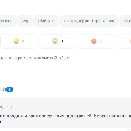
ворцова
Суд
Убийство
Цырен-Доржи Цыренжапов
СК 
0
0
0
ыделите фрагмент и нажмите Ctrl+Enter
ИИ
8
9, 08:39
что продлили срок содержания под стражей. Корреспондент пи
.