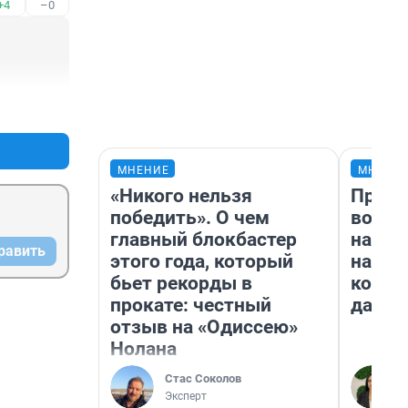
+4
–0
+12
–2
МНЕНИЕ
МНЕНИ
«Никого нельзя
Прода
победить». О чем
возьм
главный блокбастер
нам г
равить
этого года, который
налог
бьет рекорды в
косне
прокате: честный
даже 
отзыв на «Одиссею»
Нолана
Стас Соколов
Эксперт