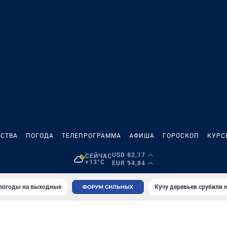
СТВА
ПОГОДА
ТЕЛЕПРОГРАММА
АФИША
ГОРОСКОП
КУРС
USD 82,17
СЕЙЧАС
+13°C
EUR 94,84
 погоды на выходные
Кучу деревьев срубили н