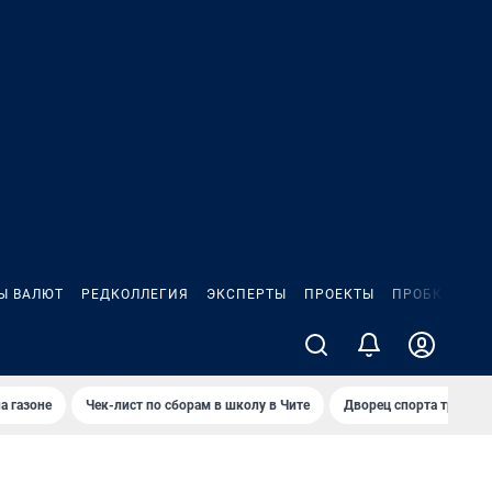
Ы ВАЛЮТ
РЕДКОЛЛЕГИЯ
ЭКСПЕРТЫ
ПРОЕКТЫ
ПРОБКИ
ИГ
а газоне
Чек-лист по сборам в школу в Чите
Дворец спорта требую