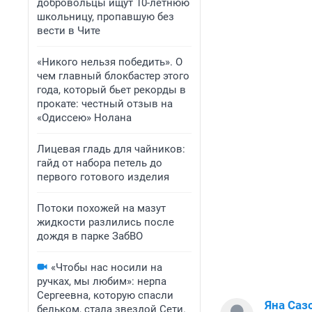
добровольцы ищут 10-летнюю
школьницу, пропавшую без
вести в Чите
«Никого нельзя победить». О
чем главный блокбастер этого
года, который бьет рекорды в
прокате: честный отзыв на
«Одиссею» Нолана
Лицевая гладь для чайников:
гайд от набора петель до
первого готового изделия
Потоки похожей на мазут
жидкости разлились после
дождя в парке ЗабВО
«Чтобы нас носили на
ручках, мы любим»: нерпа
Сергеевна, которую спасли
Яна Саз
бельком, стала звездой Сети.