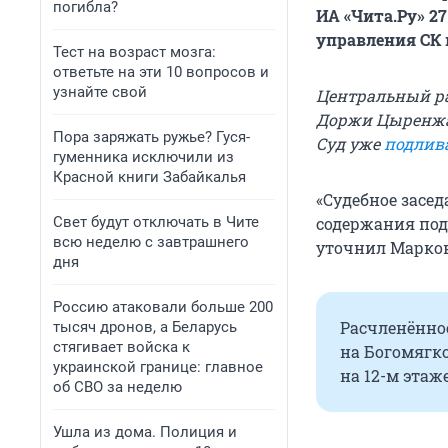
погибла?
ИА «Чита.Ру» 2
управления СК 
Тест на возраст мозга:
ответьте на эти 10 вопросов и
узнайте свой
Центральный ра
Доржи Цыренжап
Пора заряжать ружье? Гуся-
Суд уже
подлив
гуменника исключили из
Красной книги Забайкалья
«Судебное засед
Свет будут отключать в Чите
содержания под
всю неделю с завтрашнего
уточнил Марков
дня
Россию атаковали больше 200
Расчленённо
тысяч дронов, а Беларусь
стягивает войска к
на Богомягко
украинской границе: главное
на 12-м этаже
об СВО за неделю
Ушла из дома. Полиция и