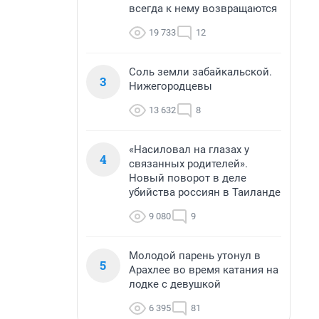
всегда к нему возвращаются
19 733
12
Соль земли забайкальской.
3
Нижегородцевы
13 632
8
«Насиловал на глазах у
4
связанных родителей».
Новый поворот в деле
убийства россиян в Таиланде
9 080
9
Молодой парень утонул в
5
Арахлее во время катания на
лодке с девушкой
6 395
81