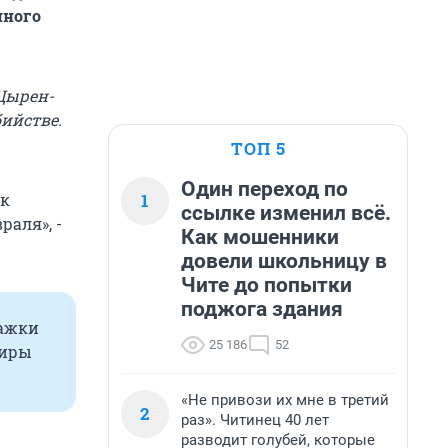
нного
Цырен-
ийстве.
ТОП 5
Один переход по
1
ок
ссылке изменил всё.
аля», -
Как мошенники
довели школьницу в
Чите до попытки
поджога здания
тажки
25 186
52
тиры
«Не привози их мне в третий
2
раз». Читинец 40 лет
разводит голубей, которые