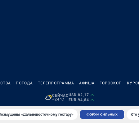
СТВА
ПОГОДА
ТЕЛЕПРОГРАММА
АФИША
ГОРОСКОП
КУРС
USD 82,17
СЕЙЧАС
+24°C
EUR 94,84
Возмущены «Дальневосточному гектару»
Кто 