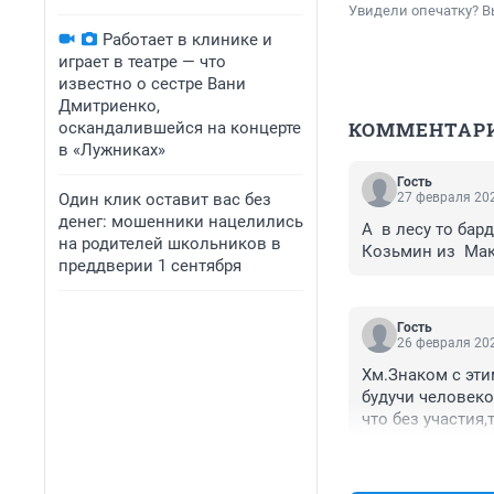
Увидели опечатку? В
Работает в клинике и
играет в театре — что
известно о сестре Вани
Дмитриенко,
КОММЕНТАР
оскандалившейся на концерте
в «Лужниках»
Гость
Один клик оставит вас без
27 февраля 202
денег: мошенники нацелились
А  в лесу то бар
на родителей школьников в
Козьмин из  Мак
преддверии 1 сентября
Гость
26 февраля 202
Хм.Знаком с эти
будучи человеко
что без участия
сами мадамы.Ск