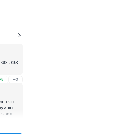
их , как 
+5
–0
ен что 
думаю 
 либо 
+0
–0