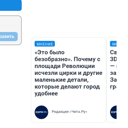
равить
МНЕНИЕ
МНЕНИ
«Это было
Светя
безобразно». Почему с
3D‑па
площади Революции
— как
исчезли цирки и другие
закры
маленькие детали,
Забай
которые делают город
грант
удобнее
Редакция «Чита.Ру»