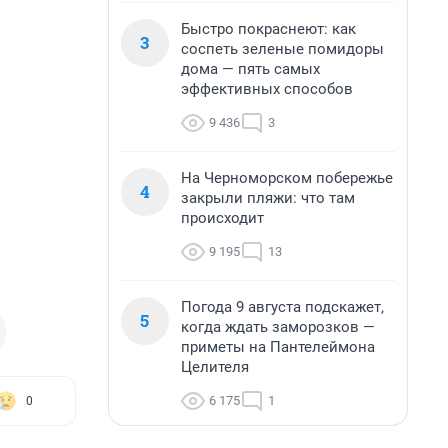
Быстро покраснеют: как
3
соспеть зеленые помидоры
дома — пять самых
эффективных способов
9 436
3
На Черноморском побережье
4
закрыли пляжи: что там
происходит
9 195
13
Погода 9 августа подскажет,
5
когда ждать заморозков —
приметы на Пантелеймона
Целителя
6 175
1
0