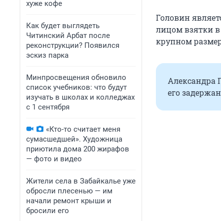
хуже кофе
Головин являе
Как будет выглядеть
лицом взятки в
Читинский Арбат после
крупном размере
реконструкции? Появился
эскиз парка
Минпросвещения обновило
Александра 
список учебников: что будут
его задержа
изучать в школах и колледжах
с 1 сентября
«Кто-то считает меня
сумасшедшей». Художница
приютила дома 200 жирафов
— фото и видео
Жители села в Забайкалье уже
обросли плесенью — им
начали ремонт крыши и
бросили его