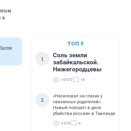
тным
 в
ТОП 5
После
Соль земли
1
забайкальской.
Нижегородцевы
19 072
19
«Насиловал на глазах у
2
связанных родителей».
Новый поворот в деле
убийства россиян в Таиланде
9 670
9