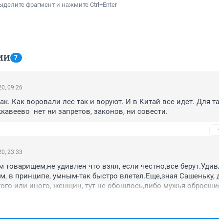
ыделите фрагмент и нажмите Ctrl+Enter
ИИ
7
0, 09:26
дак. Как воровали лес так и воруют. И в Китай все идет. Для так
кавеево  нет ни запретов, законов, ни совести.
0, 23:33
м товарищем,не удивлен что взял, если честно,все берут.Удивл
м, в принципе, умным-так быстро влетел.Еще,зная Сашеньку, 
,того или иного, женщин, тут не обошлось,либо мужья обросшие
лоняюсь к первому.