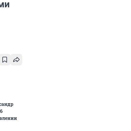
ми
сандр
26
авлении