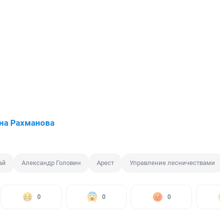
на Рахманова
ай
Александр Головин
Арест
Управление лесничествами
0
0
0