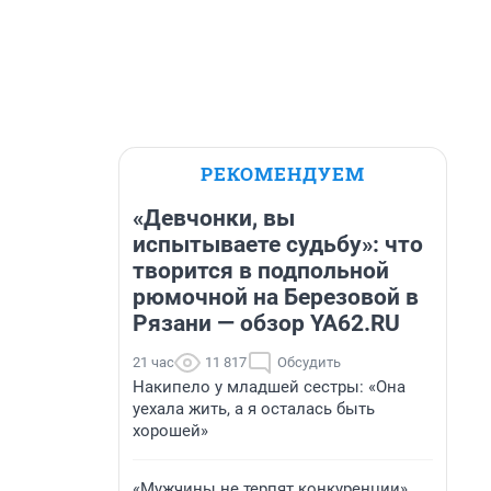
РЕКОМЕНДУЕМ
«Девчонки, вы
испытываете судьбу»: что
творится в подпольной
рюмочной на Березовой в
Рязани — обзор YA62.RU
21 час
11 817
Обсудить
Накипело у младшей сестры: «Она
уехала жить, а я осталась быть
хорошей»
«Мужчины не терпят конкуренции».