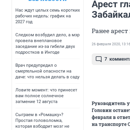
Арест г
Нас ждут целых семь коротких
Забайка
рабочих недель: график на
2027 год
Ранее арест
Следком возбудил дело, а мэр
провела внеплановое
26 февраля 2020, 13:1
заседание из-за гибели двух
подростков в Ингоде
7
коммент
Врач предупредил о
смертельной опасности на
даче: что нельзя делать в саду
Ловите момент: что принесет
вам полное солнечное
затмение 12 августа
Руководитель у
Головин останет
Сыграем в «Ромашку»?
февраля в отве
Простая головоломка,
на транспорте 
которая взбодрит мозг не