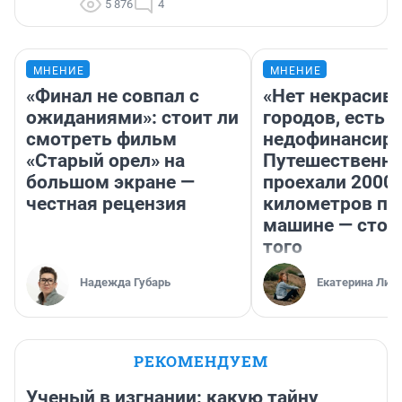
5 876
4
МНЕНИЕ
МНЕНИЕ
«Финал не совпал с
«Нет некрасив
ожиданиями»: стоит ли
городов, есть
смотреть фильм
недофинансиро
«Старый орел» на
Путешественн
большом экране —
проехали 2000
честная рецензия
километров по 
машине — стои
того
Надежда Губарь
Екатерина Лит
РЕКОМЕНДУЕМ
Ученый в изгнании: какую тайну