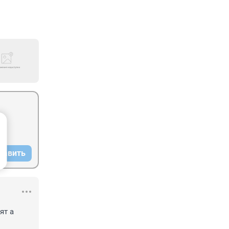
равить
т а 