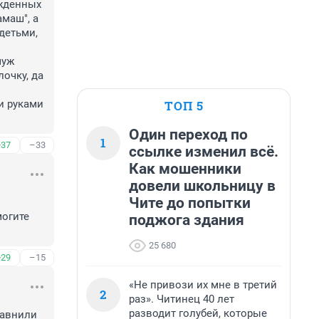
жденных 
аш", а 
етьми, 
уж 
очку, да 
ТОП 5
 руками 
Один переход по
1
+37
–33
ссылке изменил всё.
Как мошенники
довели школьницу в
Чите до попытки
огите 
поджога здания
25 680
+29
–15
«Не привози их мне в третий
2
раз». Читинец 40 лет
разводит голубей, которые
авнили 