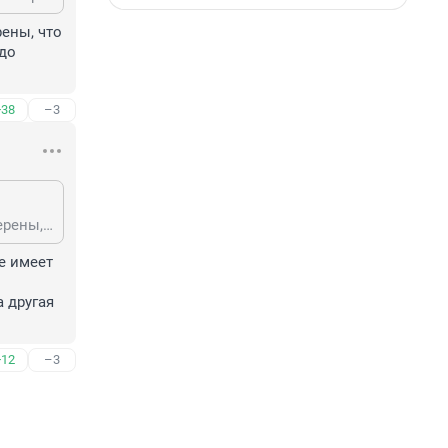
ены, что 
до 
+38
–3
Почему-то именно у тех, у кого есть маленькие дети ДНК брали. Они так уверены, что эта недомать не первородка. Вообще всех женщин детородного возраста надо проверять, а не тех, у кого есть маленькие дети.
е имеет 
 
 другая 
+12
–3