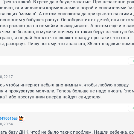
 Грех то какой. В грехе да в блуде зачатые. Про незаконно ро
олчат, они являются кормильцами а порой и спасителями "мам
вающих "мамаш". А потом спасаются да прикрываться этими д
  основном у бабушек растут. Освободят их от детей, они потом 
нова рожают да на помойки выкидывают. А потом ещё и в зам
 чем не бывало, и мужики почему то таких берут за чистую бел
рают, и не дай Бог кто что скажет правду про таких что она 
, разорвут. Пишу потому, что знаю это, 35 лет людские помои
0, 22:17
сь чтобы интернет небыл анонимным, чтобы любую правду 
я и прокуратура молчали, Теперь больше не надо писать ":пом
ка"! ибо преступники вперёд найдут свидетеля.
0490616a9
0, 20:54
ать базу ДНК, чтоб не было таких проблем. Нашли ребенка, ср