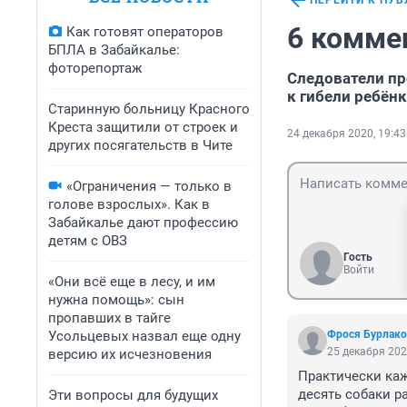
ПЕРЕЙТИ К ПУ
6 комме
Как готовят операторов
БПЛА в Забайкалье:
фоторепортаж
Следователи пр
к гибели ребё
Старинную больницу Красного
Креста защитили от строек и
24 декабря 2020, 19:43
других посягательств в Чите
«Ограничения — только в
голове взрослых». Как в
Забайкалье дают профессию
детям с ОВЗ
Гость
Войти
«Они всё еще в лесу, и им
нужна помощь»: сын
пропавших в тайге
Усольцевых назвал еще одну
Фрося Бурлако
25 декабря 202
версию их исчезновения
Практически каж
десять собаки ра
Эти вопросы для будущих