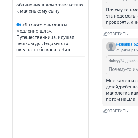
обвинения в домогательствах
Почему-то имен
к маленькому сыну
эта недомать 
проверять, а н
«Я много снимала и
медленно шла».
ОТВЕТИТЬ
Путешественница, идущая
пешком до Ледовитого
Незнайка_6
океана, побывала в Чите
25 декабря 2
dobryy
24 декабр
Мне кажется э
детей/ребенка
малолетка как
потом нашла. 
ОТВЕТИТЬ