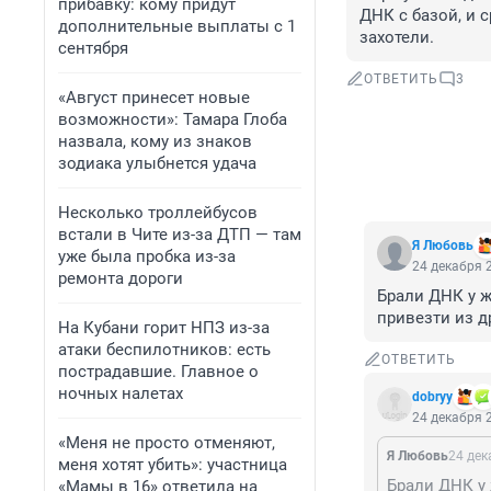
прибавку: кому придут
ДНК с базой, и с
дополнительные выплаты с 1
захотели. 
сентября
ОТВЕТИТЬ
3
«Август принесет новые
возможности»: Тамара Глоба
назвала, кому из знаков
зодиака улыбнется удача
Несколько троллейбусов
встали в Чите из-за ДТП — там
Я Любовь
уже была пробка из-за
24 декабря 2
ремонта дороги
Брали ДНК у ж
привезти из д
На Кубани горит НПЗ из-за
атаки беспилотников: есть
ОТВЕТИТЬ
пострадавшие. Главное о
ночных налетах
dobryy
24 декабря 2
«Меня не просто отменяют,
Я Любовь
24 дек
меня хотят убить»: участница
«Мамы в 16» ответила на