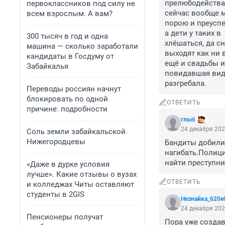
прелюбодейства.
первоклассников под силу не
сейчас вообще м
всем взрослым. А вам?
порою и преуспе
а дети у таких в
300 тысяч в год и одна
хлёшаться, да с
машина — сколько заработали
выходят как ни в
кандидаты в Госдуму от
ещё и свадьбы иг
Забайкалья
повидавшая виды
разгребала.
Переводы россиян начнут
блокировать по одной
ОТВЕТИТЬ
причине: подробности
глыб
24 декабря 202
Соль земли забайкальской.
Нижегородцевы
Бандиты добили
нагибать.Полици
найти преступни
«Даже в дурке условия
лучше». Какие отзывы о вузах
ОТВЕТИТЬ
и колледжах Читы оставляют
студенты в 2GIS
Незнайка_620e
24 декабря 202
Пенсионеры получат
Пора уже создав