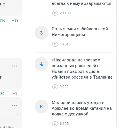
всегда к нему возвращаются
не 
20 108
116
–13
Соль земли забайкальской.
3
Нижегородцевы
18 618
«Насиловал на глазах у
4
связанных родителей».
Новый поворот в деле
убийства россиян в Таиланде
и 
9 232
+30
–1
Молодой парень утонул в
5
Арахлее во время катания на
лодке с девушкой
6 625
Брали ДНК у женщин, имеющих маленьких детей, почему то думаю, что могли привезти из другого района города или из частного сектора.