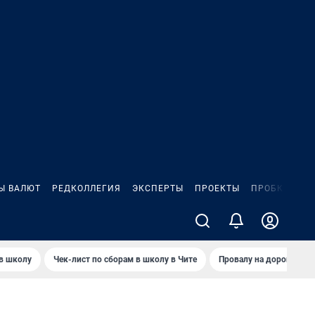
Ы ВАЛЮТ
РЕДКОЛЛЕГИЯ
ЭКСПЕРТЫ
ПРОЕКТЫ
ПРОБКИ
ИГ
 в школу
Чек-лист по сборам в школу в Чите
Провалу на дороге пол