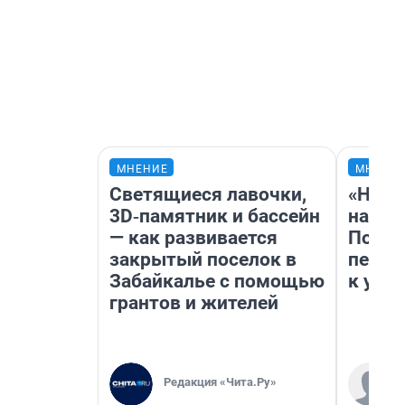
МНЕНИЕ
МНЕНИ
Светящиеся лавочки,
«Надо
3D‑памятник и бассейн
надо 
— как развивается
Почем
закрытый поселок в
перес
Забайкалье с помощью
к успе
грантов и жителей
Редакция «Чита.Ру»