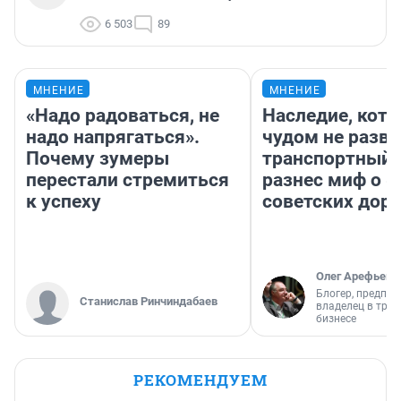
6 503
89
МНЕНИЕ
МНЕНИЕ
«Надо радоваться, не
Наследие, кото
надо напрягаться».
чудом не разва
Почему зумеры
транспортный 
перестали стремиться
разнес миф о 
к успеху
советских доро
Олег Арефьев
Блогер, предпри
Станислав Ринчиндабаев
владелец в тра
бизнесе
РЕКОМЕНДУЕМ