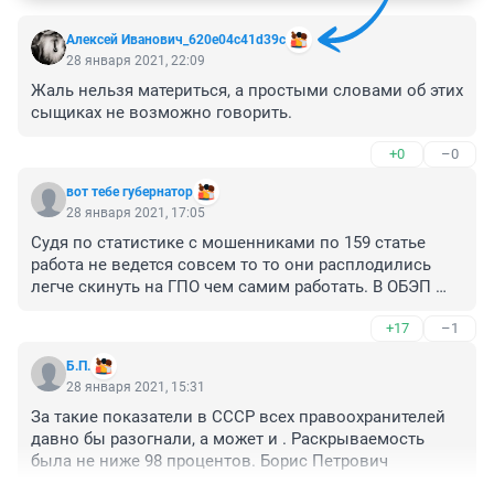
Алексей Иванович_620e04c41d39c
28 января 2021, 22:09
Жаль нельзя материться, а простыми словами об этих 
сыщиках не возможно говорить.
+0
–0
вот тебе губернатор
28 января 2021, 17:05
Судя по статистике с мошенниками по 159 статье 
работа не ведется совсем то то они расплодились 
легче скинуть на ГПО чем самим работать. В ОБЭП 
набрали молодёжь с низкой квалификацией до 
+17
–1
уголовных дел не доводят, отписываются бредом, на 
этапе проверок.
Б.П.
28 января 2021, 15:31
За такие показатели в СССР всех правоохранителей 
давно бы разогнали, а может и . Раскрываемость 
была не ниже 98 процентов. Борис Петрович