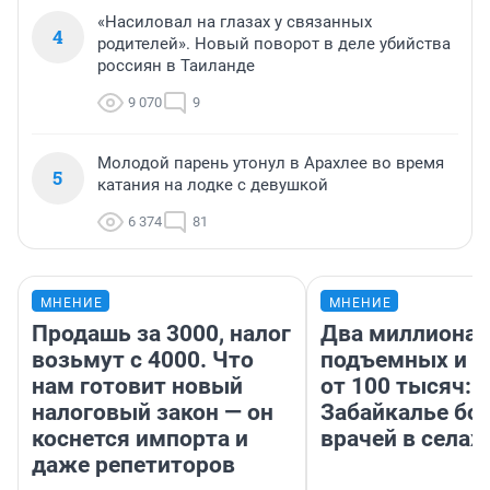
«Насиловал на глазах у связанных
4
родителей». Новый поворот в деле убийства
россиян в Таиланде
9 070
9
Молодой парень утонул в Арахлее во время
5
катания на лодке с девушкой
6 374
81
МНЕНИЕ
МНЕНИЕ
Продашь за 3000, налог
Два миллиона
возьмут с 4000. Что
подъемных и з
нам готовит новый
от 100 тысяч: 
налоговый закон — он
Забайкалье бор
коснется импорта и
врачей в селах
даже репетиторов