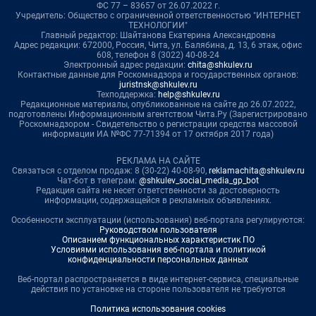
ФС 77 – 83657 от 26.07.2022 г.
Учредитель: Общество с ограниченной ответственностью "ИНТЕРНЕТ
ТЕХНОЛОГИИ"
Главный редактор: Шайтанова Екатерина Александровна
Адрес редакции: 672000, Россия, Чита, ул. Балябина, д. 13, 6 этаж, офис
608, телефон 8 (3022) 40-08-24
Электронный адрес редакции:
chita@shkulev.ru
Контактные данные для Роскомнадзора и государственных органов:
juristnsk@shkulev.ru
Техподдержка:
help@shkulev.ru
Редакционные материалы, опубликованные на сайте до 26.07.2022,
подготовлены Информационным агентством Чита.Ру (Зарегистрировано
Роскомнадзором - Свидетельство о регистрации средства массовой
информации ИА №ФС 77-71394 от 17 октября 2017 года)
РЕКЛАМА НА САЙТЕ
Связаться с отделом продаж: 8 (30-22) 40-08-90,
reklamachita@shkulev.ru
Чат-бот в телеграм:
@shkulev_social_media_gp_bot
Редакция сайта не несет ответственности за достоверность
информации, содержащейся в рекламных объявлениях.
Особенности эксплуатации (использования) веб-портала регулируются:
Руководством пользователя
Описанием функциональных характеристик ПО
Условиями использования веб-портала и политикой
конфиденциальности персональных данных
Веб-портал распространяется в виде интернет-сервиса, специальные
действия по установке на стороне пользователя не требуются
Политика использования cookies