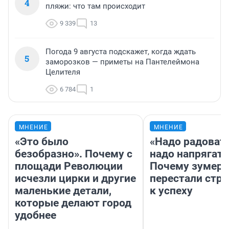
4
пляжи: что там происходит
9 339
13
Погода 9 августа подскажет, когда ждать
5
заморозков — приметы на Пантелеймона
Целителя
6 784
1
МНЕНИЕ
МНЕНИЕ
«Это было
«Надо радовать
безобразно». Почему с
надо напрягать
площади Революции
Почему зумер
исчезли цирки и другие
перестали стр
маленькие детали,
к успеху
которые делают город
удобнее