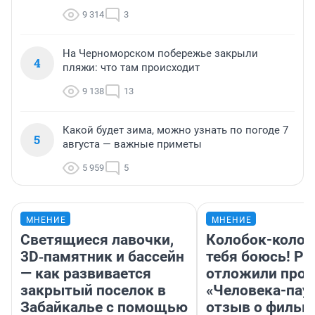
9 314
3
На Черноморском побережье закрыли
4
пляжи: что там происходит
9 138
13
Какой будет зима, можно узнать по погоде 7
5
августа — важные приметы
5 959
5
МНЕНИЕ
МНЕНИЕ
Светящиеся лавочки,
Колобок-колобо
3D‑памятник и бассейн
тебя боюсь! Ра
— как развивается
отложили прок
закрытый поселок в
«Человека-пау
Забайкалье с помощью
отзыв о фильм