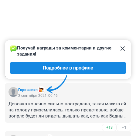
Получай награды за комментарии и другие 
задания!
Подробнее в профиле
КОММЕНТАРИИ
18
Горожанкп
2 сентября 2021, 00:46
Девочка конечно сильно пострадала, такая махига ей 
на голову приземлилась, только представьте, вобще 
вопрлс будет ли видеть, дышать как, есть как Бедный 
ребенок, вместо учебного года восстановление на 
+13
–1
годы лица и сами понимаете как оно будет 
выглядеть 