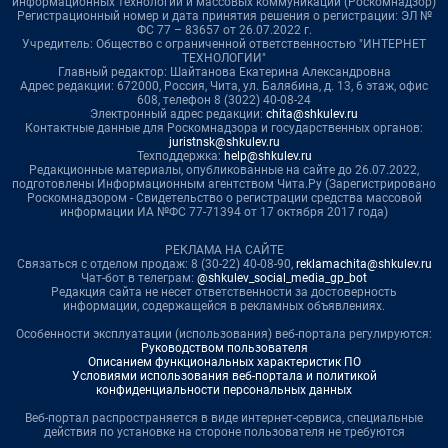
информационных технологий и массовых коммуникаций (Роскомнадзор)
Регистрационный номер и дата принятия решения о регистрации: ЭЛ №
ФС 77 – 83657 от 26.07.2022 г.
Учредитель: Общество с ограниченной ответственностью "ИНТЕРНЕТ
ТЕХНОЛОГИИ"
Главный редактор: Шайтанова Екатерина Александровна
Адрес редакции: 672000, Россия, Чита, ул. Балябина, д. 13, 6 этаж, офис
608, телефон 8 (3022) 40-08-24
Электронный адрес редакции:
chita@shkulev.ru
Контактные данные для Роскомнадзора и государственных органов:
juristnsk@shkulev.ru
Техподдержка:
help@shkulev.ru
Редакционные материалы, опубликованные на сайте до 26.07.2022,
подготовлены Информационным агентством Чита.Ру (Зарегистрировано
Роскомнадзором - Свидетельство о регистрации средства массовой
информации ИА №ФС 77-71394 от 17 октября 2017 года)
РЕКЛАМА НА САЙТЕ
Связаться с отделом продаж: 8 (30-22) 40-08-90,
reklamachita@shkulev.ru
Чат-бот в телеграм:
@shkulev_social_media_gp_bot
Редакция сайта не несет ответственности за достоверность
информации, содержащейся в рекламных объявлениях.
Особенности эксплуатации (использования) веб-портала регулируются:
Руководством пользователя
Описанием функциональных характеристик ПО
Условиями использования веб-портала и политикой
конфиденциальности персональных данных
Веб-портал распространяется в виде интернет-сервиса, специальные
действия по установке на стороне пользователя не требуются