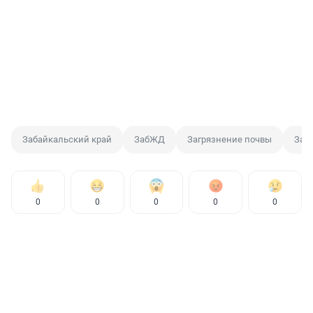
Забайкальский край
ЗабЖД
Загрязнение почвы
Заг
0
0
0
0
0