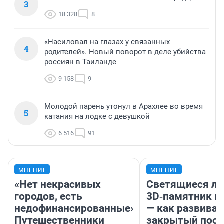
3
18 328
8
«Насиловал на глазах у связанных
4
родителей». Новый поворот в деле убийства
россиян в Таиланде
9 158
9
Молодой парень утонул в Арахлее во время
5
катания на лодке с девушкой
6 516
91
МНЕНИЕ
МНЕНИЕ
«Нет некрасивых
Светящиеся ла
городов, есть
3D‑памятник и
недофинансированные».
— как развивае
Путешественники
закрытый посе