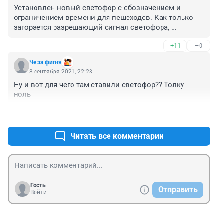
Установлен новый светофор с обозначением и 
ограничением времени для пешеходов. Как только 
загорается разрешающий сигнал светофора, 
пешеходы начинают движение, а очень продвинутые 
+11
–0
"водятлы" не обращая внимания просто "летят" на 
встречу дтп и возможным жертвам. А в это самое 
Че за фигня
время на этот самом перекрестке стоят сотрудники 
8 сентября 2021, 22:28
ГИБДД.
Ну и вот для чего там ставили светофор?? Толку 
ноль 
+19
–0
Читать все комментарии
Гость
Отправить
Войти