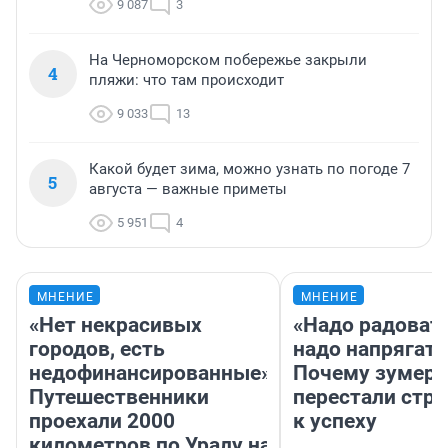
9 087
3
На Черноморском побережье закрыли
4
пляжи: что там происходит
9 033
13
Какой будет зима, можно узнать по погоде 7
5
августа — важные приметы
5 951
4
МНЕНИЕ
МНЕНИЕ
«Нет некрасивых
«Надо радовать
городов, есть
надо напрягать
недофинансированные».
Почему зумер
Путешественники
перестали стр
проехали 2000
к успеху
километров по Уралу на