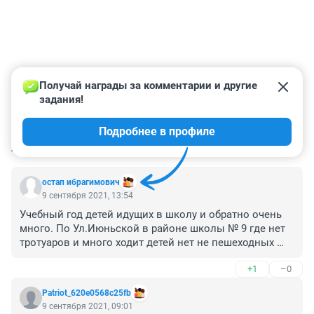
Получай награды за комментарии и другие 
задания!
Подробнее в профиле
КОММЕНТАРИИ
13
остап ибрагимович
9 сентября 2021, 13:54
Учебный год детей идущих в школу и обратно очень 
много. По Ул.Июньской в районе школы № 9 где нет 
тротуаров и много ходит детей нет не пешеходных 
знаков не так называемых лежачих полицейских все 
+1
–0
летают до первой жертвы потом наверное будут 
охать и принимать меры
Patriot_620e0568c25fb
9 сентября 2021, 09:01