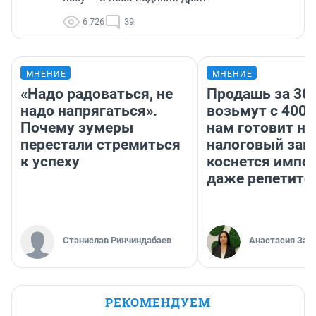
6 726
39
МНЕНИЕ
МНЕНИЕ
«Надо радоваться, не
Продашь за 300
надо напрягаться».
возьмут с 4000
Почему зумеры
нам готовит н
перестали стремиться
налоговый зако
к успеху
коснется импор
даже репетито
Станислав Ринчиндабаев
Анастасия Зав
РЕКОМЕНДУЕМ