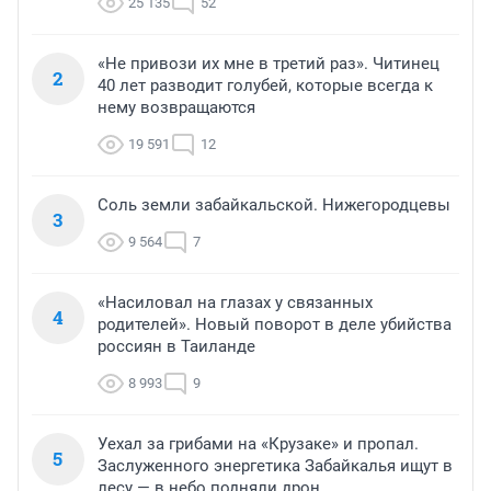
25 135
52
«Не привози их мне в третий раз». Читинец
2
40 лет разводит голубей, которые всегда к
нему возвращаются
19 591
12
Соль земли забайкальской. Нижегородцевы
3
9 564
7
«Насиловал на глазах у связанных
4
родителей». Новый поворот в деле убийства
россиян в Таиланде
8 993
9
Уехал за грибами на «Крузаке» и пропал.
5
Заслуженного энергетика Забайкалья ищут в
лесу — в небо подняли дрон