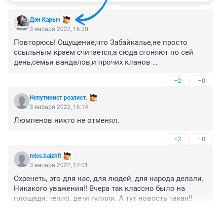
Дэн Карыч
3 января 2022, 16:20
Повторюсь! Ощущение,что Забайкалье,не просто 
ссыльным краем считается,а сюда сгоняют по сей 
день,семьи вандалов,и прочих кланов 
недоразвитых,и недоделанных! 
+2
–0
Непутинист реалист.
3 января 2022, 16:14
Люмпенов никто не отменял.
+2
–0
miss.balzhit
3 января 2022, 12:01
Охренеть, это для нас, для людей, для народа делали. 
Никакого уважения!! Вчера так классно было на 
площади, тепло, дети гуляли. А тут новость такая!! 
+9
–0