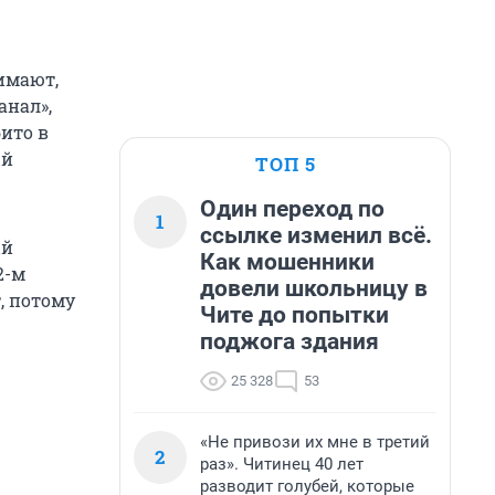
имают,
анал»,
ито в
ый
ТОП 5
Один переход по
1
ссылке изменил всё.
ый
Как мошенники
2-м
довели школьницу в
т, потому
Чите до попытки
поджога здания
25 328
53
«Не привози их мне в третий
2
раз». Читинец 40 лет
разводит голубей, которые