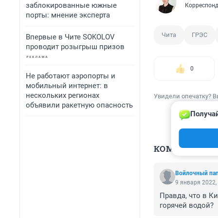
заблокированные южные
Корреспонд
порты: мнение эксперта
Чита
ГРЭС
Впервые в Чите SOKOLOV
проводит розыгрыш призов
0
Не работают аэропорты и
мобильный интернет: в
нескольких регионах
Увидели опечатку? В
объявили ракетную опасность
Получай
КОММЕНТАР
Войлочный па
9 января 2022,
Правда, что в Ки
горячей водой?