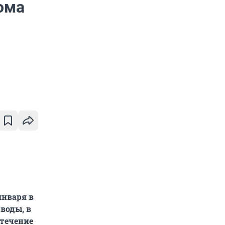
ома
января в
 воды, в
 течение