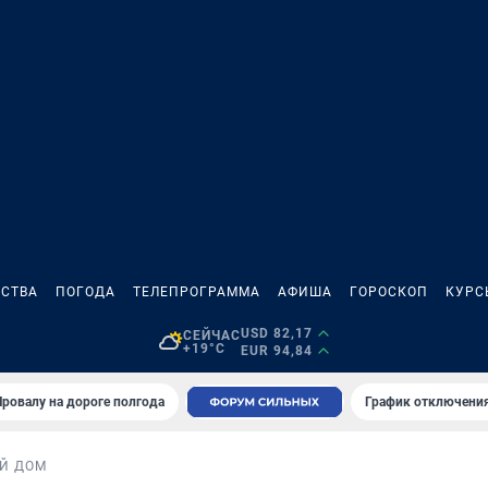
СТВА
ПОГОДА
ТЕЛЕПРОГРАММА
АФИША
ГОРОСКОП
КУРС
USD 82,17
СЕЙЧАС
+19°C
EUR 94,84
Провалу на дороге полгода
График отключения
Й ДОМ