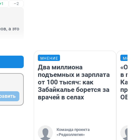
+1
–2
в, а это 
+3
–4
МНЕНИЕ
МНЕНИ
Два миллиона
«Огра
подъемных и зарплата
в гол
от 100 тысяч: как
Как в
Забайкалье борется за
профе
равить
врачей в селах
ОВЗ
Команда проекта
«Редколлегия»