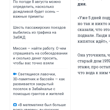
По погоде 8 августа можно
дня.
определить, насколько
дождливой будет осень —
важные приметы
«Уже 5 дней по
но так и никто 
Шесть пассажирских поездов
сказали, что э
выбились из графика на
подвале. Люди 
ЗабЖД
кипяток идёт», 
Миссия — найти работу. О чем
спрашивать на собеседовании
Она уточнила, ч
и сколько денег просить,
старый дом 1959
чтобы вас точно взяли
этаже, про оста
что вода к ним 
Светящиеся лавочки,
3D‑памятник и бассейн — как
развивается закрытый
поселок в Забайкалье с
помощью грантов и жителей
«В математике был больше
всего уверен»: выпускник