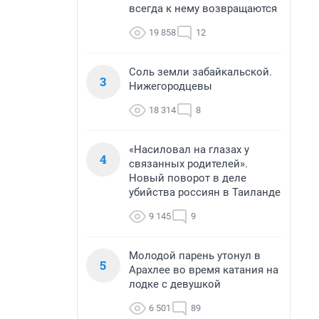
всегда к нему возвращаются
19 858
12
Соль земли забайкальской.
3
Нижегородцевы
18 314
8
«Насиловал на глазах у
4
связанных родителей».
Новый поворот в деле
убийства россиян в Таиланде
9 145
9
Молодой парень утонул в
5
Арахлее во время катания на
лодке с девушкой
6 501
89