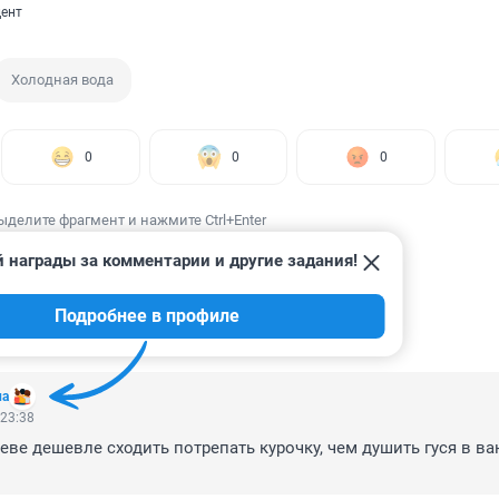
ент
Холодная вода
0
0
0
ыделите фрагмент и нажмите Ctrl+Enter
 награды за комментарии и другие задания!
Подробнее в профиле
ИИ
3
па
 23:38
еве дешевле сходить потрепать курочку, чем душить гуся в ван