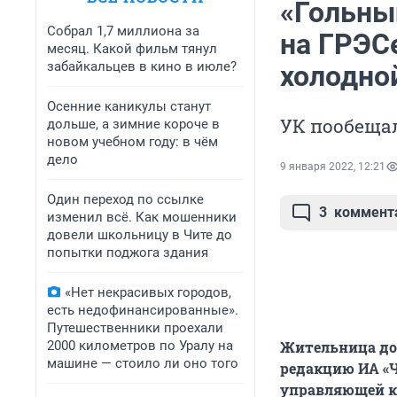
«Гольны
Собрал 1,7 миллиона за
на ГРЭСе
месяц. Какой фильм тянул
забайкальцев в кино в июле?
холодно
Осенние каникулы станут
УК пообещал
дольше, а зимние короче в
новом учебном году: в чём
дело
9 января 2022, 12:21
Один переход по ссылке
3
коммент
изменил всё. Как мошенники
довели школьницу в Чите до
попытки поджога здания
«Нет некрасивых городов,
есть недофинансированные».
Путешественники проехали
2000 километров по Уралу на
Жительница дом
машине — стоило ли оно того
редакцию ИА «Чи
управляющей ко