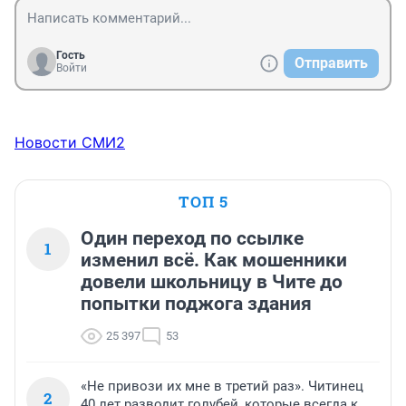
Гость
Отправить
Войти
Новости СМИ2
ТОП 5
Один переход по ссылке
1
изменил всё. Как мошенники
довели школьницу в Чите до
попытки поджога здания
25 397
53
«Не привози их мне в третий раз». Читинец
2
40 лет разводит голубей, которые всегда к