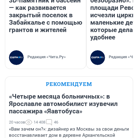
3D‑памятник и бассейн
безобразно». П
— как развивается
площади Рево
закрытый поселок в
исчезли цирки 
Забайкалье с помощью
маленькие дет
грантов и жителей
которые делаю
удобнее
Редакция «Чита.Ру»
Редакция «Чит
РЕКОМЕНДУЕМ
«Четыре месяца больничных»: в
Ярославле автомобилист изувечил
пассажира «Яавтобуса»
20 часов
14 408
46
«Вам зачем он?»: дизайнер из Москвы за свои деньги
восстанавливает дом в деревне Архангельской