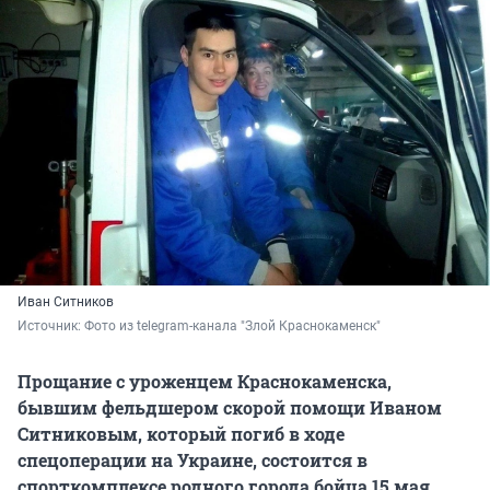
Иван Ситников
Источник: 
Фото из telegram-канала "Злой Краснокаменск"
Прощание с уроженцем Краснокаменска,
бывшим фельдшером скорой помощи Иваном
Ситниковым, который погиб в ходе
спецоперации на Украине, состоится в
спорткомплексе родного города бойца 15 мая,