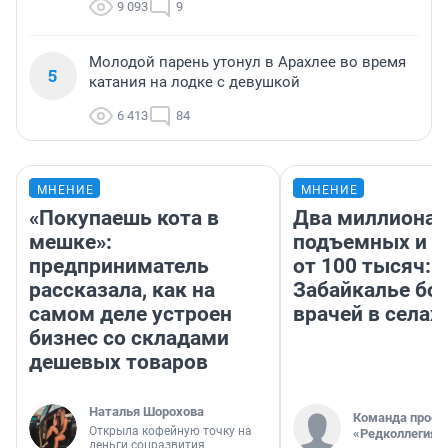
9 093
9
Молодой парень утонул в Арахлее во время
5
катания на лодке с девушкой
6 413
84
МНЕНИЕ
МНЕНИЕ
«Покупаешь кота в
Два миллиона
мешке»:
подъемных и з
предприниматель
от 100 тысяч: 
рассказала, как на
Забайкалье бор
самом деле устроен
врачей в селах
бизнес со складами
дешевых товаров
Наталья Шорохова
Команда проек
Открыла кофейную точку на
«Редколлегия»
деньги соцразвития