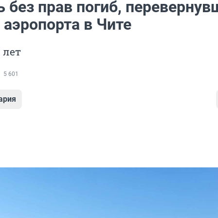
ь без прав погиб, перевернув
 аэропорта в Чите
 лет
5 601
ария