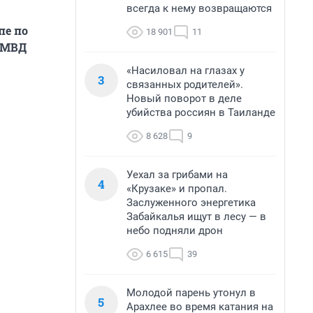
всегда к нему возвращаются
пе по
18 901
11
УМВД
«Насиловал на глазах у
3
связанных родителей».
Новый поворот в деле
убийства россиян в Таиланде
8 628
9
Уехал за грибами на
4
«Крузаке» и пропал.
Заслуженного энергетика
Забайкалья ищут в лесу — в
небо подняли дрон
6 615
39
Молодой парень утонул в
5
Арахлее во время катания на