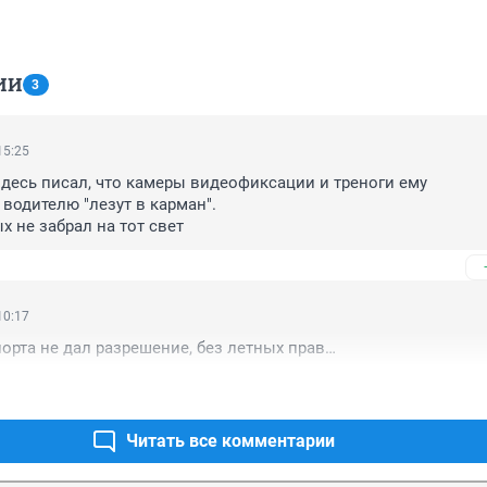
ИИ
3
15:25
десь писал, что камеры видеофиксации и треноги ему 
водителю "лезут в карман".

х не забрал на тот свет
10:17
орта не дал разрешение, без летных прав…
Читать все комментарии