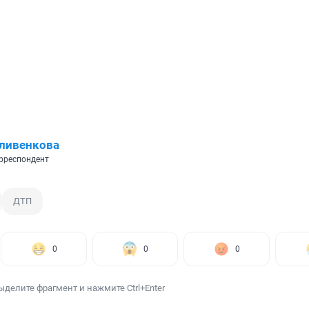
ливенкова
рреспондент
ДТП
0
0
0
ыделите фрагмент и нажмите Ctrl+Enter