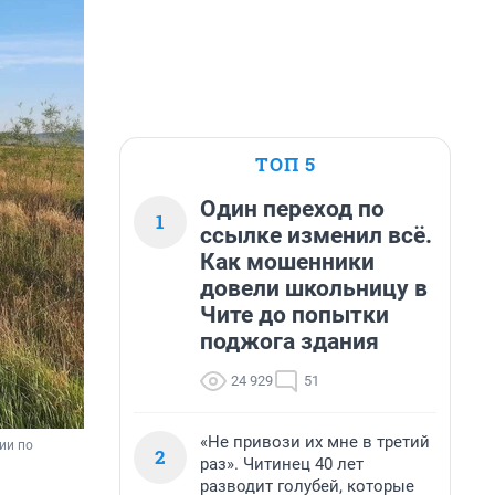
ТОП 5
Один переход по
1
ссылке изменил всё.
Как мошенники
довели школьницу в
Чите до попытки
поджога здания
24 929
51
«Не привози их мне в третий
и по 
2
раз». Читинец 40 лет
разводит голубей, которые