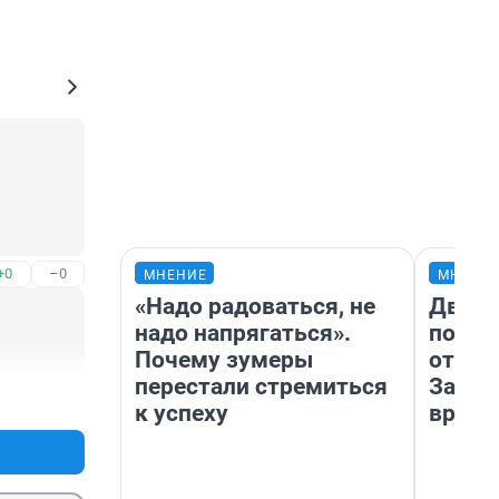
+0
–0
МНЕНИЕ
МНЕНИ
«Надо радоваться, не
Два м
надо напрягаться».
подъе
Почему зумеры
от 100
перестали стремиться
Забай
+0
–0
к успеху
враче