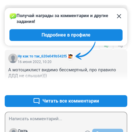
Гость
16 июня 2022, 20:01
Получай награды за комментарии и другие 
задания!
Для мотоциклистов сделать отдельную дорожку и 
скорость там не должна превышать 59 км/ч. Снуют 
Подробнее в профиле
туда-сюда среди потока авто....
+0
–0
Ну как то так_620e049b542f5
16 июня 2022, 10:20
А мотоциклист видимо бессмертный, про правило 
ДДД не слышал)))
+0
–0
Читать все комментарии
Гость