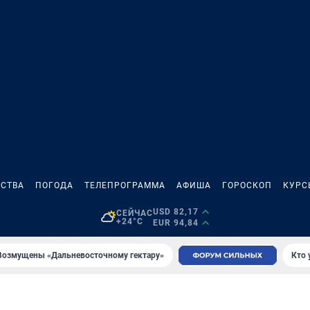
СТВА
ПОГОДА
ТЕЛЕПРОГРАММА
АФИША
ГОРОСКОП
КУРС
USD 82,17
СЕЙЧАС
+24°C
EUR 94,84
Возмущены «Дальневосточному гектару»
Кто 