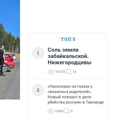
ТОП 5
Соль земли
1
забайкальской.
Нижегородцевы
19 072
19
«Насиловал на глазах у
2
связанных родителей».
Новый поворот в деле
убийства россиян в Таиланде
9 666
9