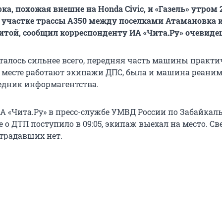
ка, похожая внешне на Honda Civic, и «Газель» утром
 участке трассы А350 между поселками Атамановка 
итой, сообщил корреспонденту ИА «Чита.Ру» очевидец
талось сильнее всего, передняя часть машины практи
 месте работают экипажи ДПС, была и машина реаним
седник информагентства.
А «Чита.Ру» в пресс-службе УМВД России по Забайкал
 о ДТП поступило в 09:05, экипаж выехал на место. Св
традавших нет.