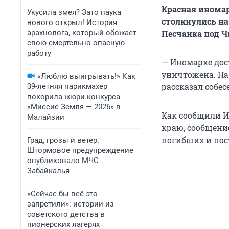
Красная иномар
Укусила змея? Зато паука
столкнулись на
нового открыл! История
арахнолога, который обожает
Песчанка под Ч
свою смертельно опасную
работу
— Иномарке дос
уничтожена. На
«Люблю выигрывать!» Как
рассказал собе
39-летняя парикмахер
покорила жюри конкурса
«Миссис Земля — 2026» в
Как сообщили И
Малайзии
краю, сообщение
погибших и пос
Град, грозы и ветер.
Штормовое предупреждение
опубликовало МЧС
Забайкалья
«Сейчас бы всё это
запретили»: истории из
советского детства в
пионерских лагерях