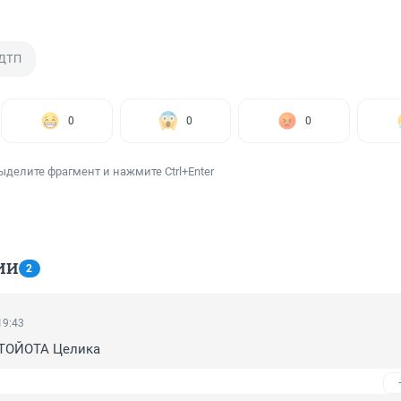
 ДТП
0
0
0
ыделите фрагмент и нажмите Ctrl+Enter
ИИ
2
19:43
 ТОЙОТА Целика