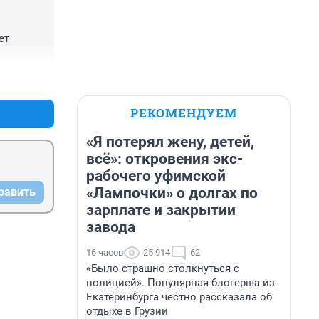
т 
+0
–0
РЕКОМЕНДУЕМ
«Я потерял жену, детей,
всё»: откровения экс-
рабочего уфимской
«Лампочки» о долгах по
равить
зарплате и закрытии
завода
16 часов
25 914
62
«Было страшно столкнуться с
полицией». Популярная блогерша из
Екатеринбурга честно рассказала об
отдыхе в Грузии