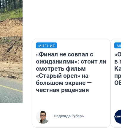
МНЕНИЕ
МНЕНИ
«Финал не совпал с
«Огра
ожиданиями»: стоит ли
в гол
смотреть фильм
Как в
«Старый орел» на
профе
большом экране —
ОВЗ
честная рецензия
Надежда Губарь