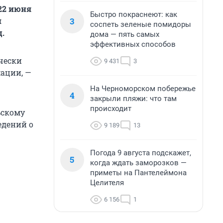
 22 июня
Быстро покраснеют: как
3
и
соспеть зеленые помидоры
.
дома — пять самых
эффективных способов
чески
9 431
3
ации, —
На Черноморском побережье
4
закрыли пляжи: что там
происходит
ьскому
едений о
9 189
13
Погода 9 августа подскажет,
5
когда ждать заморозков —
приметы на Пантелеймона
Целителя
6 156
1