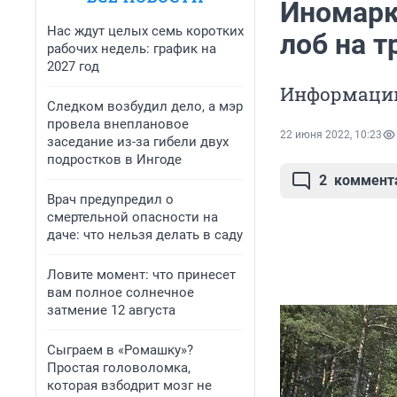
Иномарка
Нас ждут целых семь коротких
лоб на т
рабочих недель: график на
2027 год
Информации
Следком возбудил дело, а мэр
провела внеплановое
22 июня 2022, 10:23
заседание из-за гибели двух
подростков в Ингоде
2
коммент
Врач предупредил о
смертельной опасности на
даче: что нельзя делать в саду
Ловите момент: что принесет
вам полное солнечное
затмение 12 августа
Сыграем в «Ромашку»?
Простая головоломка,
которая взбодрит мозг не