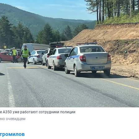
се A350 уже работают сотрудники полиции
ено очевидцем
Стромилов