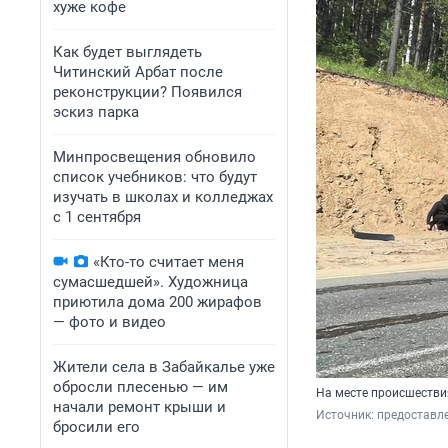
хуже кофе
Как будет выглядеть
Читинский Арбат после
реконструкции? Появился
эскиз парка
Минпросвещения обновило
список учебников: что будут
изучать в школах и колледжах
с 1 сентября
«Кто-то считает меня
сумасшедшей». Художница
приютила дома 200 жирафов
— фото и видео
Жители села в Забайкалье уже
обросли плесенью — им
На месте происшестви
начали ремонт крыши и
Источник: 
предоставл
бросили его