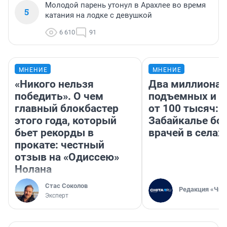
Молодой парень утонул в Арахлее во время
5
катания на лодке с девушкой
6 610
91
МНЕНИЕ
МНЕНИЕ
«Никого нельзя
Два миллиона
победить». О чем
подъемных и з
главный блокбастер
от 100 тысяч: 
этого года, который
Забайкалье бор
бьет рекорды в
врачей в селах
прокате: честный
отзыв на «Одиссею»
Нолана
Стас Соколов
Редакция «Чит
Эксперт