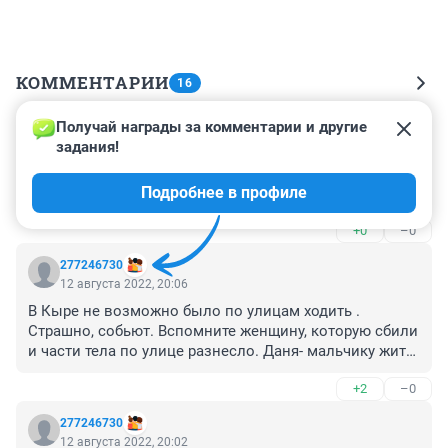
КОММЕНТАРИИ
16
Получай награды за комментарии и другие 
Гость
13 августа 2022, 01:33
задания!
Подстрелили наверно бедолагу, как можно себя 
Подробнее в профиле
стрельнуть.
+0
–0
277246730
12 августа 2022, 20:06
В Кыре не возможно было по улицам ходить . 
Страшно, собьют. Вспомните женщину, которую сбили 
и части тела по улице разнесло. Даня- мальчику жить 
и жить, школьник. Его сын его сбил на его же 
+2
–0
машине. И получил условный срок. Мальчика не 
вернуть. Не говорите о его порядочности в службе . А 
277246730
человек да, он был хороший.
12 августа 2022, 20:02