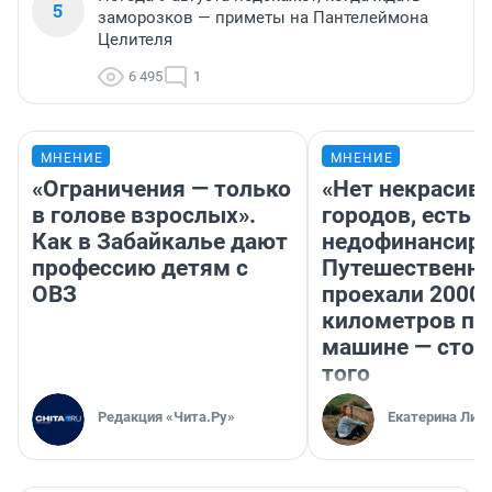
5
заморозков — приметы на Пантелеймона
Целителя
6 495
1
МНЕНИЕ
МНЕНИЕ
«Ограничения — только
«Нет некрасив
в голове взрослых».
городов, есть
Как в Забайкалье дают
недофинансиро
профессию детям с
Путешественн
ОВЗ
проехали 2000
километров по 
машине — стои
того
Редакция «Чита.Ру»
Екатерина Лит