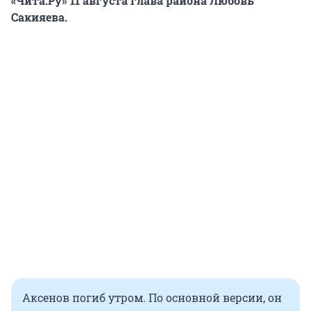
«Чита.Ру» 11 августа глава района Любовь
Сакияева.
Аксенов погиб утром. По основной версии, он