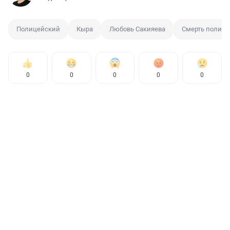
Полицейский
Кыра
Любовь Сакияева
Смерть полице
0
0
0
0
0