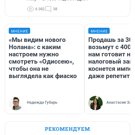
6 382
38
МНЕНИЕ
МНЕНИЕ
«Мы видим нового
Продашь за 300
Нолана»: с каким
возьмут с 4000
настроем нужно
нам готовит н
смотреть «Одиссею»,
налоговый зако
чтобы она не
коснется импор
выглядела как фиаско
даже репетито
Надежда Губарь
Анастасия Зав
РЕКОМЕНДУЕМ