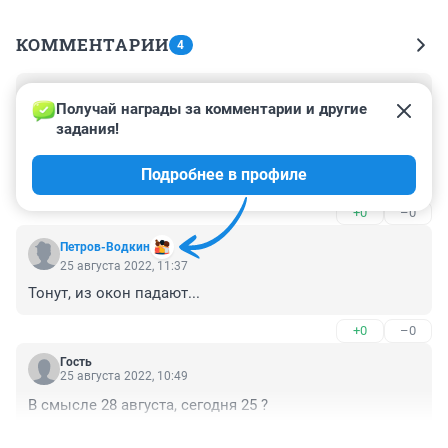
КОММЕНТАРИИ
4
Гость
2 октября 2022, 01:14
Получай награды за комментарии и другие 
задания!
Да убили его какие-то бездушные "люди".

Он плавал очень хорошо.

Подробнее в профиле
А в итоге: голова пробита, рука сломана - зато нигде 
ничего не вписали и теперь видите ли, он "утонул". 
+0
–0
Угу, конечно.
Петров-Водкин
25 августа 2022, 11:37
Тонут, из окон падают...
+0
–0
Гость
25 августа 2022, 10:49
В смысле 28 августа, сегодня 25 ?
+0
–0