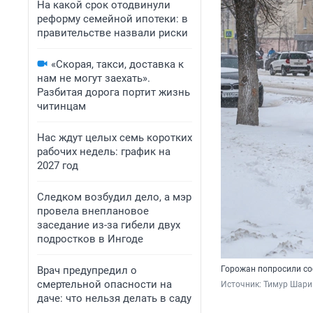
На какой срок отодвинули
реформу семейной ипотеки: в
правительстве назвали риски
«Скорая, такси, доставка к
нам не могут заехать».
Разбитая дорога портит жизнь
читинцам
Нас ждут целых семь коротких
рабочих недель: график на
2027 год
Следком возбудил дело, а мэр
провела внеплановое
заседание из-за гибели двух
подростков в Ингоде
Врач предупредил о
Горожан попросили с
смертельной опасности на
Источник: 
Тимур Шари
даче: что нельзя делать в саду