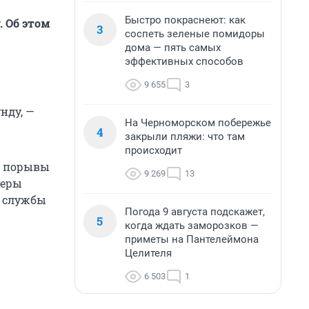
Быстро покраснеют: как
. Об этом
3
соспеть зеленые помидоры
дома — пять самых
эффективных способов
9 655
3
нду, —
На Черноморском побережье
4
закрыли пляжи: что там
происходит
а порывы
9 269
13
меры
й службы
Погода 9 августа подскажет,
5
когда ждать заморозков —
приметы на Пантелеймона
Целителя
6 503
1