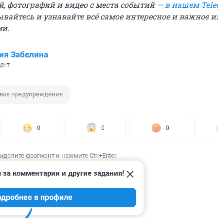
й, фотографий и видео с места событий —
в нашем Tele
ывайтесь и узнавайте всё самое интересное и важное 
ми.
ия Забелина
ент
вое предупреждение
0
0
0
ыделите фрагмент и нажмите Ctrl+Enter
 за комментарии и другие задания!
одробнее в профиле
ИИ
5