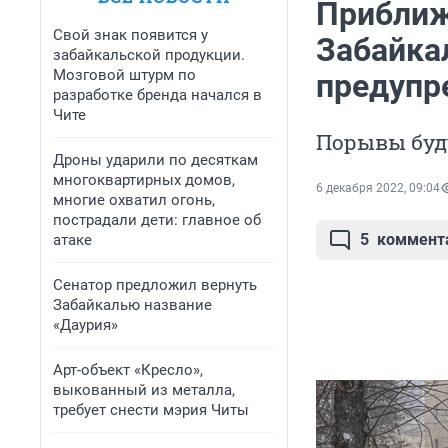
Приближ
Свой знак появится у
Забайка
забайкальской продукции.
Мозговой штурм по
предупр
разработке бренда начался в
Чите
Порывы буду
Дроны ударили по десяткам
многоквартирных домов,
6 декабря 2022, 09:04
многие охватил огонь,
пострадали дети: главное об
5
коммент
атаке
Сенатор предложил вернуть
Забайкалью название
«Даурия»
Арт-объект «Кресло»,
выкованный из металла,
требует снести мэрия Читы