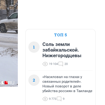
ТОП 5
Соль земли
1
забайкальской.
Нижегородцевы
19 104
20
«Насиловал на глазах у
2
связанных родителей».
Новый поворот в деле
убийства россиян в Таиланде
9 773
9