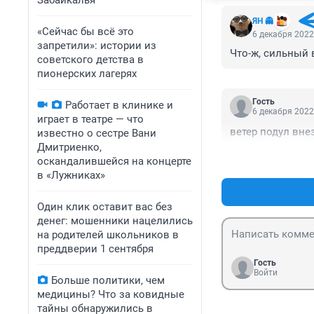
Забайкалья
ЯН 👻
«Сейчас бы всё это
6 декабря 2022
запретили»: истории из
Что-ж, сильный 
советского детства в
пионерских лагерях
Гость
Работает в клинике и
6 декабря 2022
играет в театре — что
ветер подул внез
известно о сестре Вани
Дмитриенко,
оскандалившейся на концерте
в «Лужниках»
Один клик оставит вас без
денег: мошенники нацелились
на родителей школьников в
преддверии 1 сентября
Гость
Войти
Больше политики, чем
медицины? Что за ковидные
тайны обнаружились в