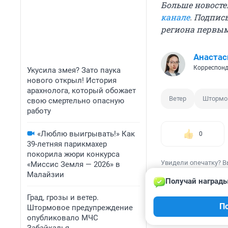
Больше новосте
канале
. Подпис
региона первы
Анастас
Корреспонд
Укусила змея? Зато паука
нового открыл! История
арахнолога, который обожает
Ветер
Штормо
свою смертельно опасную
работу
«Люблю выигрывать!» Как
0
39-летняя парикмахер
покорила жюри конкурса
Увидели опечатку? В
«Миссис Земля — 2026» в
Малайзии
Получай награды
Град, грозы и ветер.
П
Штормовое предупреждение
КОММЕНТАР
опубликовало МЧС