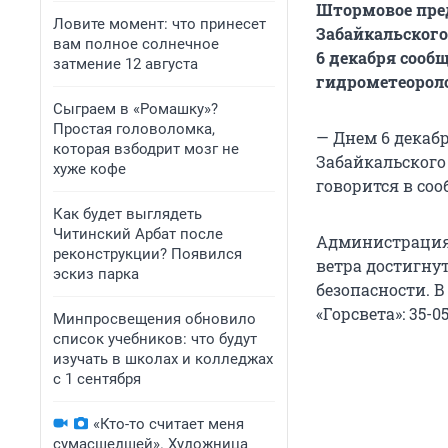
Штормовое пре
Ловите момент: что принесет
Забайкальского 
вам полное солнечное
6 декабря сооб
затмение 12 августа
гидрометеорол
Сыграем в «Ромашку»?
Простая головоломка,
— Днем 6 декабр
которая взбодрит мозг не
Забайкальского
хуже кофе
говорится в со
Как будет выглядеть
Читинский Арбат после
Администрация 
реконструкции? Появился
ветра достигну
эскиз парка
безопасности. 
«Горсвета»: 35-05
Минпросвещения обновило
список учебников: что будут
изучать в школах и колледжах
с 1 сентября
«Кто-то считает меня
сумасшедшей». Художница