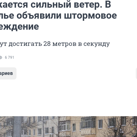
ается сильный ветер. В
лье объявили штормовое
еждение
т достигать 28 метров в секунду
6 791
ариев