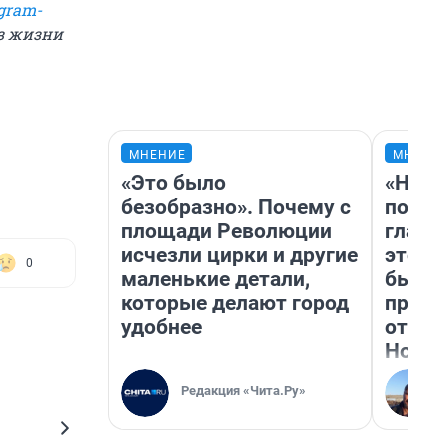
gram-
из жизни
МНЕНИЕ
МНЕНИ
«Это было
«Нико
безобразно». Почему с
побед
площади Революции
главн
исчезли цирки и другие
этого
0
маленькие детали,
бьет 
которые делают город
прока
удобнее
отзыв
Нолан
Редакция «Чита.Ру»