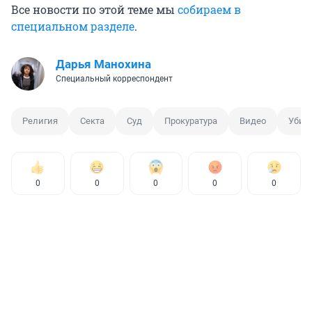
Все новости по этой теме мы
собираем в
специальном разделе
.
Дарья Манохина
Специальный корреспондент
Религия
Секта
Суд
Прокуратура
Видео
Убий
0
0
0
0
0