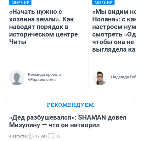
МНЕНИЕ
МНЕНИЕ
«Начать нужно с
«Мы видим нов
хозяина земли». Как
Нолана»: с как
наводят порядок в
настроем нужн
историческом центре
смотреть «Оди
Читы
чтобы она не
выглядела как
Команда проекта
Надежда Губар
«Редколлегия»
РЕКОМЕНДУЕМ
«Дед разбушевался»: SHAMAN довел
Мизулину — что он натворил
4 августа
17 881
13