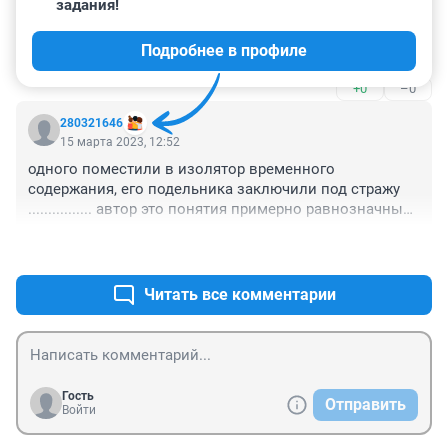
задания!
Гость
15 марта 2023, 13:44
Подробнее в профиле
90-е обнулились, говорят это только начало.
+0
–0
280321646
15 марта 2023, 12:52
одного поместили в изолятор временного 
содержания, его подельника заключили под стражу 
................ автор это понятия примерно равнозначные 
их обоих задержали по подозрению в совершении 
+1
–0
преступления и поместили в ИВС, а изберут меру 
пресечения в виде заключения под стражу судом
Читать все комментарии
Гость
Отправить
Войти