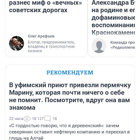
разнес миф о «вечных»
Александра Бу
советских дорогах
на родине и его
дофаминовые
воспоминания 
Краснокаменс
Олег Арефьев
Блогер, предприниматель,
Команда проек
владелец в транспортном
«Редколлегия»
бизнесе
РЕКОМЕНДУЕМ
В уфимский приют привезли пермячку
Марину, которая почти ничего о себе
не помнит. Посмотрите, вдруг она вам
знакома
22 часа
18 127
18
«С гордостью говорю, что я деревенский»: зачем
северянин оставил нефтяную компанию и переехал в
глушь на Алтай