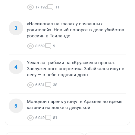
17 192
11
«Насиловал на глазах у связанных
3
родителей». Новый поворот в деле убийства
россиян в Таиланде
8 569
9
Уехал за грибами на «Крузаке» и пропал.
4
Заслуженного энергетика Забайкалья ищут в
лесу — в небо подняли дрон
6 581
38
Молодой парень утонул в Арахлее во время
5
катания на лодке с девушкой
6 049
81