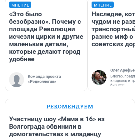
МНЕНИЕ
МНЕНИЕ
«Это было
Наследие, кото
безобразно». Почему с
чудом не разва
площади Революции
транспортный 
исчезли цирки и другие
разнес миф о 
маленькие детали,
советских доро
которые делают город
удобнее
Олег Арефьев
Команда проекта
Блогер, предпри
владелец в тра
«Редколлегия»
бизнесе
РЕКОМЕНДУЕМ
Участницу шоу «Мама в 16» из
Волгограда обвинили в
домогательствах к младенцу