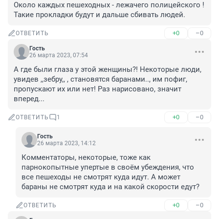
Около каждых пешеходных - лежачего полицейского ! 
Такие прокладки будут и дальше сбивать людей.
+0
–0
ОТВЕТИТЬ
Гость
26 марта 2023, 07:54
А где были глаза у этой женщины?! Некоторые люди, 
увидев ,,зебру,, , становятся баранами.., им пофиг, 
пропускают их или нет! Раз нарисовано, значит 
вперед...
+0
–0
ОТВЕТИТЬ
1
Гость
26 марта 2023, 14:12
Комментаторы, некоторые, тоже как 
парнокопытные упертые в своём убеждения, что 
все пешеходы не смотрят куда идут. А может 
бараны не смотрят куда и на какой скорости едут?
+0
–0
ОТВЕТИТЬ