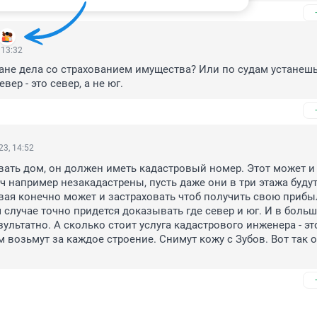
 13:32
тране дела со страхованием имущества? Или по судам устанешь 
вер - это север, а не юг.
3, 14:52
вать дом, он должен иметь кадастровый номер. Этот может и 
ч например незакадастрены, пусть даже они в три этажа будут.
вая конечно может и застраховать чтоб получить свою прибыл
 случае точно придется доказывать где север и юг. И в больш
зультатно. А сколько стоит услуга кадастрового инженера - это
м возьмут за каждое строение. Снимут кожу с Зубов. Вот так о