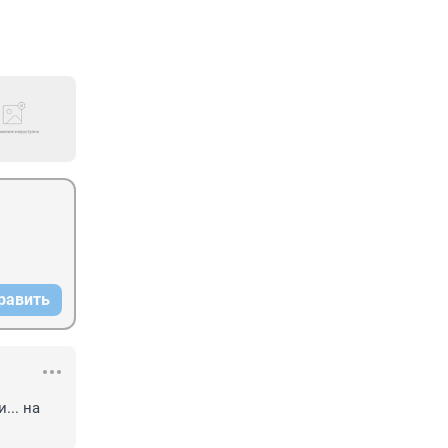
равить
.. на 