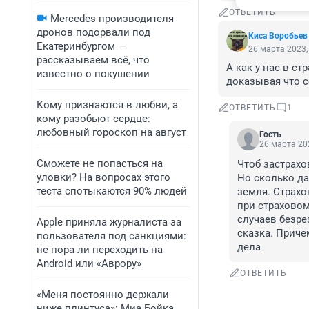
ОТВЕТИТЬ
Mercedes производителя
дронов подорвали под
Киса Воробьев
Екатеринбургом —
26 марта 2023,
рассказываем всё, что
А как у нас в с
известно о покушении
доказывая что се
Кому признаются в любви, а
ОТВЕТИТЬ
1
кому разобьют сердце:
любовный гороскоп на август
Гость
26 марта 202
Сможете не попасться на
Чтоб застрахо
уловки? На вопросах этого
Но сколько да
теста спотыкаются 90% людей
земля. Страхо
при страховом
случаев безре
Apple приняла журналиста за
сказка. Приче
пользователя под санкциями:
дела
не пора ли переходить на
Android или «Аврору»
ОТВЕТИТЬ
«Меня постоянно держали
ниже плинтуса»: Миа Бойка