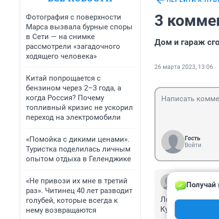
ПЕРЕЙТИ К ПУ
3 комме
Фотография с поверхности
Марса вызвала бурные споры
в Сети — на снимке
Дом и гараж сг
рассмотрели «загадочного
ходящего человека»
26 марта 2023, 13:06
Китай попрощается с
бензином через 2–3 года, а
когда Россия? Почему
топливный кризис не ускорил
переход на электромобили
«Помойка с дикими ценами».
Гость
Войти
Туристка поделилась личным
опытом отдыха в Геленджике
Гость
«Не привози их мне в третий
Получай 
26 марта 2023,
раз». Читинец 40 лет разводит
Люди сами должн
голубей, которые всегда к
Кубани все стра
нему возвращаются