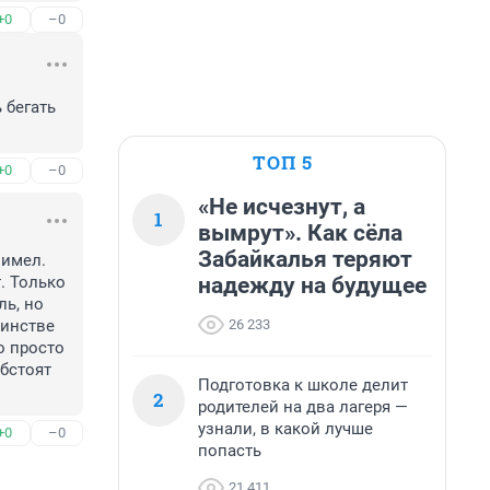
+0
–0
бегать 
ТОП 5
+0
–0
«Не исчезнут, а
1
вымрут». Как сёла
Забайкалья теряют
имел. 
надежду на будущее
 Только 
ь, но 
26 233
инстве 
 просто 
бстоят 
Подготовка к школе делит
2
родителей на два лагеря —
узнали, в какой лучше
+0
–0
попасть
21 411