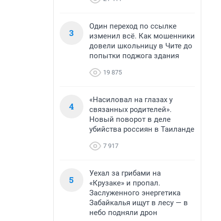
Один переход по ссылке
3
изменил всё. Как мошенники
довели школьницу в Чите до
попытки поджога здания
19 875
«Насиловал на глазах у
4
связанных родителей».
Новый поворот в деле
убийства россиян в Таиланде
7 917
Уехал за грибами на
5
«Крузаке» и пропал.
Заслуженного энергетика
Забайкалья ищут в лесу — в
небо подняли дрон