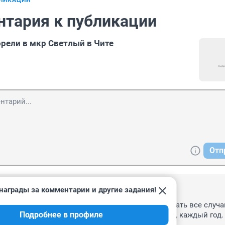
БЛИКАЦИИ
нтария к публикации
орели в мкр Светлый в Чите
Отп
награды за комментарии и другие задания!
 14:36
ы страховать свое имущество, и предусматривать все случаи.
Подробнее в профиле
хуют свое имущество, добровольно, и постоянно, каждый год.