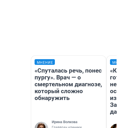
МНЕНИЕ
МНЕНИ
«Спуталась речь, понес
«Кажд
пургу». Врач — о
готов
смертельном диагнозе,
неуро
который сложно
осень
обнаружить
избави
Зачем
дачу
Ирина Волкова
Главврач клиники