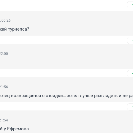
 00:26
жай турнепса?
22:00
21:56
 отец возвращается с отсидки… хотел лучше разглядеть и не р
21:54
ей у Ефремова