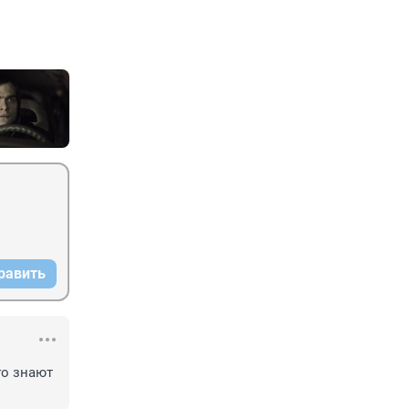
равить
о знают 