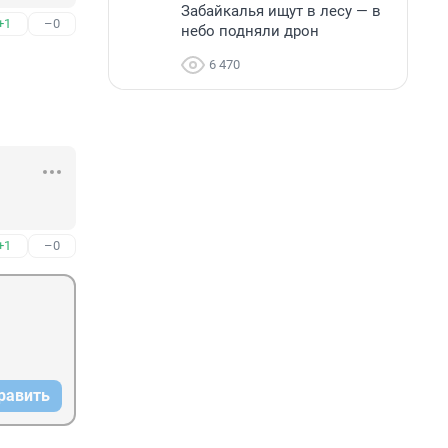
Забайкалья ищут в лесу — в
+1
–0
небо подняли дрон
6 470
+1
–0
равить