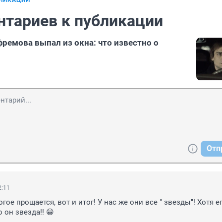
БЛИКАЦИИ
нтариев к публикации
ремова выпал из окна: что известно о
Отп
2:11
гое прощается, вот и итог! У нас же они все " звезды"! Хотя ег
о он звезда!! 😀