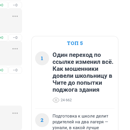
+0
–0
+0
–0
ТОП 5
Один переход по
1
ссылке изменил всё.
Как мошенники
+0
–0
довели школьницу в
Чите до попытки
поджога здания
24 662
Подготовка к школе делит
2
родителей на два лагеря —
узнали, в какой лучше