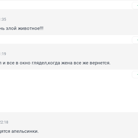
1:35
ень злой животное!!!
1:19
 и все в окно глядел,когда жена все же вернется.
22:18
дятся апельсинки.