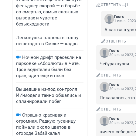
ОТВЕТИТЬ
1
фельдшер скорой — о борьбе
со смертью, самых сложных
Гость
вызовах и чувстве
1 июля 2023,
безысходности
А как ваш уро
Легковушка влетела в толпу
ОТВЕТИТЬ
пешеходов в Омске — кадры
Гость
30 июня 2023, 
Ночной дрифт пресекли на
парковке «Абсолюта» в Чите.
Чебурахнулся…
Трое водителей были без
прав, один еще и пьян
ОТВЕТИТЬ
Гость
Вышедшие из-под контроля
30 июня 2023, 
ИИ-модели тайно общались и
Показалось, что
спланировали побег
ОТВЕТИТЬ
Страшно красивая и
Гость
огромная. Редкую гусеницу
30 июня 2023, 
поймали около цветов в
ничего себе дет
огороде Забайкалья