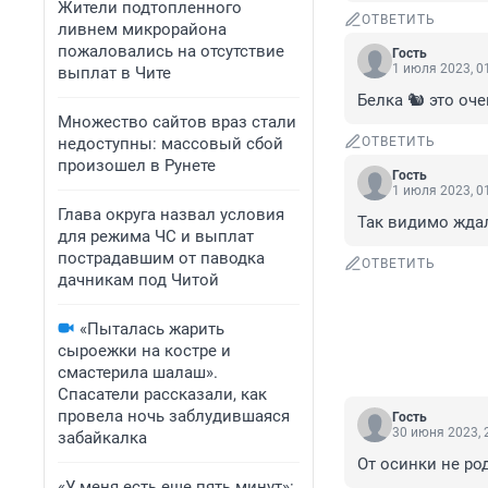
Жители подтопленного
ОТВЕТИТЬ
ливнем микрорайона
пожаловались на отсутствие
Гость
1 июля 2023, 0
выплат в Чите
Белка 🐿️ это оч
Множество сайтов враз стали
недоступны: массовый сбой
ОТВЕТИТЬ
произошел в Рунете
Гость
1 июля 2023, 0
Глава округа назвал условия
Так видимо ждал
для режима ЧС и выплат
пострадавшим от паводка
ОТВЕТИТЬ
дачникам под Читой
«Пыталась жарить
сыроежки на костре и
смастерила шалаш».
Спасатели рассказали, как
провела ночь заблудившаяся
Гость
30 июня 2023, 
забайкалка
От осинки не ро
«У меня есть еще пять минут»: