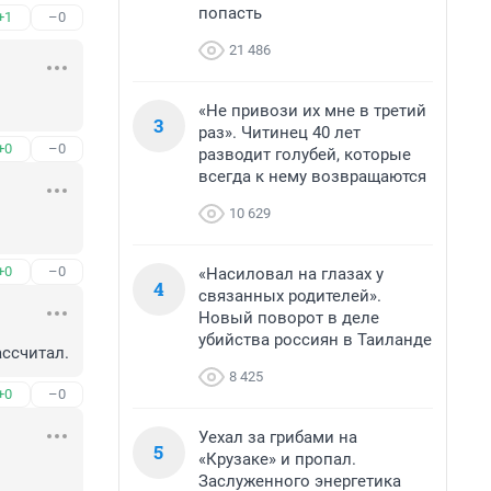
попасть
+1
–0
21 486
«Не привози их мне в третий
3
раз». Читинец 40 лет
+0
–0
разводит голубей, которые
всегда к нему возвращаются
10 629
+0
–0
«Насиловал на глазах у
4
связанных родителей».
Новый поворот в деле
убийства россиян в Таиланде
ассчитал.
8 425
+0
–0
Уехал за грибами на
5
«Крузаке» и пропал.
Заслуженного энергетика