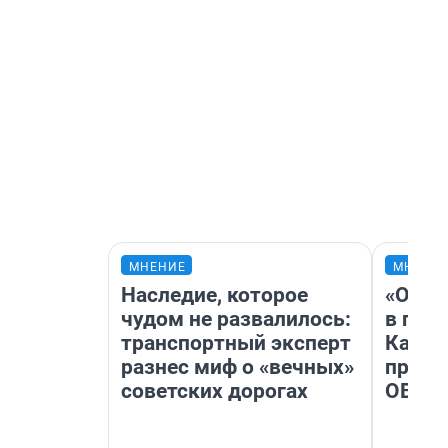
МНЕНИЕ
МНЕНИ
Наследие, которое
«Огра
чудом не развалилось:
в гол
транспортный эксперт
Как в
разнес миф о «вечных»
профе
советских дорогах
ОВЗ