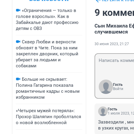
ПЕРЕЙТИ К ПУ
9 комме
«Ограничения — только в
голове взрослых». Как в
Забайкалье дают профессию
Сын Михаила Еф
детям с ОВЗ
случившемся
Сквер Любви и верности
30 июня 2023, 21:27
обновят в Чите. Пока за ним
закреплен дворник, который
убирает за людьми и
собаками
Больше не скрывает:
Полина Гагарина показала
Гость
Войти
романтичные кадры с новым
избранником
Гость
«Четырех мужей потеряла»:
1 июля 2023, 1
Прохор Шаляпин проболтался
Зазвездили , мно
о новой возлюбленной
в узких кругах, н