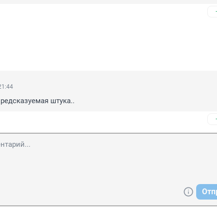
21:44
редсказуемая штука..
Отп