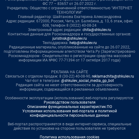
ФС 77 – 83657 от 26.07.2022 г.
Учредитель: Общество с ограниченной ответственностью "ИНТЕРНЕТ
ТЕХНОЛОГИИ"
Главный редактор: Шайтанова Екатерина Александровна
Адрес редакции: 672000, Россия, Чита, ул. Балябина, д. 13, 6 этаж, офис
608, телефон 8 (3022) 40-08-24
Электронный адрес редакции:
chita@shkulev.ru
Контактные данные для Роскомнадзора и государственных органов:
juristnsk@shkulev.ru
Техподдержка:
help@shkulev.ru
Редакционные материалы, опубликованные на сайте до 26.07.2022,
подготовлены Информационным агентством Чита.Ру (Зарегистрировано
Роскомнадзором - Свидетельство о регистрации средства массовой
информации ИА №ФС 77-71394 от 17 октября 2017 года)
РЕКЛАМА НА САЙТЕ
Связаться с отделом продаж: 8 (30-22) 40-08-90,
reklamachita@shkulev.ru
Чат-бот в телеграм:
@shkulev_social_media_gp_bot
Редакция сайта не несет ответственности за достоверность
информации, содержащейся в рекламных объявлениях.
Особенности эксплуатации (использования) веб-портала регулируются:
Руководством пользователя
Описанием функциональных характеристик ПО
Условиями использования веб-портала и политикой
конфиденциальности персональных данных
Веб-портал распространяется в виде интернет-сервиса, специальные
действия по установке на стороне пользователя не требуются
Политика использования cookies