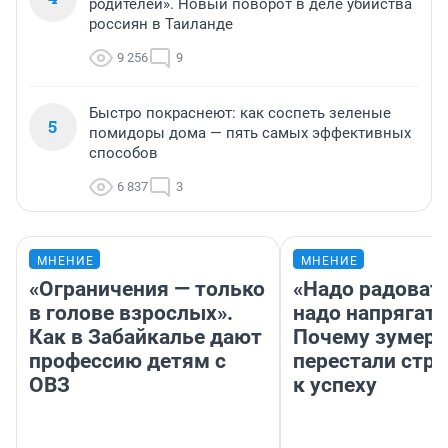
родителей». Новый поворот в деле убийства
россиян в Таиланде
9 256
9
Быстро покраснеют: как соспеть зеленые
5
помидоры дома — пять самых эффективных
способов
6 837
3
МНЕНИЕ
МНЕНИЕ
«Ограничения — только
«Надо радовать
в голове взрослых».
надо напрягать
Как в Забайкалье дают
Почему зумер
профессию детям с
перестали стр
ОВЗ
к успеху