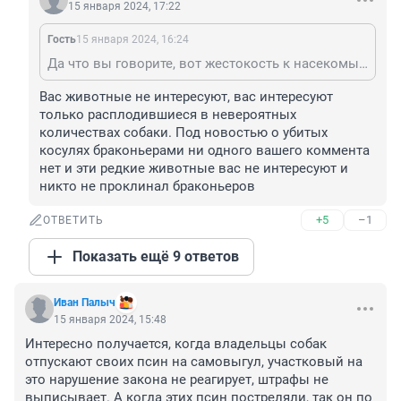
15 января 2024, 17:22
Гость
15 января 2024, 16:24
Да что вы говорите, вот жестокость к насекомым, давно уже перешкаливает все разумные пределы, милых тараканов травят всякой химией , добрейших комариков бьют так ,что мокрого места не остается и это на виду у детей. И не надо путать цепь событий . Сначала этот нелюдь с особой жестокостью на глазах у детей лишает жизни невинного комарика на своем лбу, потом травит тараканов и только дальше идут собаки .
Вас животные не интересуют, вас интересуют 
только расплодившиеся в невероятных 
количествах собаки. Под новостью о убитых 
косулях браконьерами ни одного вашего коммента 
нет и эти редкие животные вас не интересуют и 
никто не проклинал браконьеров
+5
–1
ОТВЕТИТЬ
Показать ещё 9 ответов
Иван Палыч
15 января 2024, 15:48
Интересно получается, когда владельцы собак 
отпускают своих псин на самовыгул, участковый на 
это нарушение закона не реагирует, штрафы не 
выписывает. А когда этих псин постреляли, так он по 