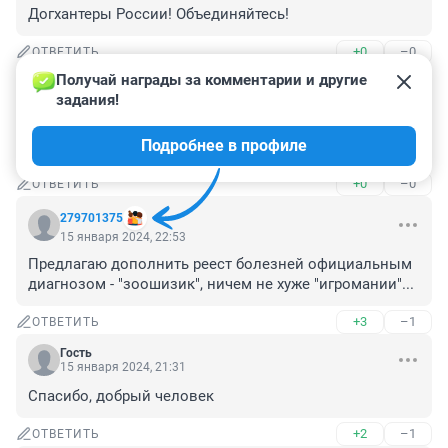
Догхантеры России! Объединяйтесь!
+0
–0
ОТВЕТИТЬ
Получай награды за комментарии и другие 
Гость
16 января 2024, 09:28
задания!
Собаки его сами спровоцировали, человек просто так 
Подробнее в профиле
нападать не будет! (с) 😁👍
+0
–0
ОТВЕТИТЬ
279701375
15 января 2024, 22:53
Предлагаю дополнить реест болезней официальным 
диагнозом - "зоошизик", ничем не хуже "игромании"...
+3
–1
ОТВЕТИТЬ
Гость
15 января 2024, 21:31
Спасибо, добрый человек
+2
–1
ОТВЕТИТЬ