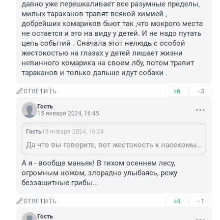
давно уже перешкаливает все разумные пределы, 
милых тараканов травят всякой химией , 
добрейших комариков бьют так ,что мокрого места 
не остается и это на виду у детей. И не надо путать 
цепь событий . Сначала этот нелюдь с особой 
жестокостью на глазах у детей лишает жизни 
невинного комарика на своем лбу, потом травит 
тараканов и только дальше идут собаки .
+6
–3
ОТВЕТИТЬ
Гость
15 января 2024, 16:45
Гость
15 января 2024, 16:24
Да что вы говорите, вот жестокость к насекомым, давно уже перешкаливает все разумные пределы, милых тараканов травят всякой химией , добрейших комариков бьют так ,что мокрого места не остается и это на виду у детей. И не надо путать цепь событий . Сначала этот нелюдь с особой жестокостью на глазах у детей лишает жизни невинного комарика на своем лбу, потом травит тараканов и только дальше идут собаки .
А я - вообще маньяк! В тихом осеннем лесу, 
огромным ножом, злорадно улыбаясь, режу 
беззащитные грибы...
+4
–1
ОТВЕТИТЬ
Гость