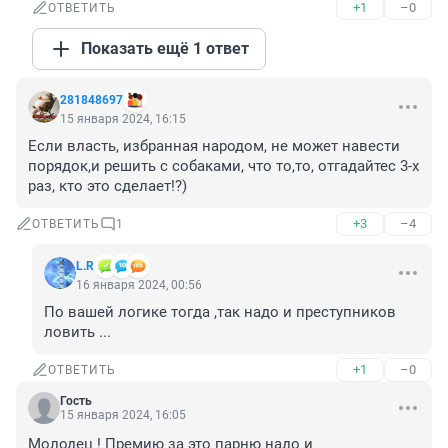
+1
–0
ОТВЕТИТЬ
Показать ещё 1 ответ
281848697
15 января 2024, 16:15
Если власть, избранная народом, не может навести 
порядок,и решить с собаками, что то,то, отгадайтес 3-х 
раз, кто это сделает!?)
+3
–4
ОТВЕТИТЬ
1
L.R
16 января 2024, 00:56
По вашей логике тогда ,так надо и преступников 
ловить ...
+1
–0
ОТВЕТИТЬ
Гость
15 января 2024, 16:05
Молодец ! Премию за это парню надо и 