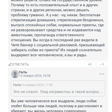
можно решить только на государственном уровне. 
Почему то есть положительный опыт и в других 
странах, и в других регионах, можно решать 
проблему гуманно. А у нас - ну, никак. Бесплатная 
стерилизация домашних, стерилизация бездомных, 
выпуск спокойных собак, нормальные приюты, где 
не разворовывают средства и не издеваются над 
животными, пропаганда ответственного 
отношения. Вы когда в последний раз видели в 
Чите баннер с социальной рекламой, призывающей 
забирать собак из приюта? Из людей сознательно 
выдирают все человеческое, а вы и рады.
+1
–1
ОТВЕТИТЬ
Гость
15 января 2024, 18:58
Гость
15 января 2024, 17:56
Это не спасет. Люд неграмотны и такой вопрос можно решить только на государственном уровне. Почему то есть положительный опыт и в других странах, и в других регионах, можно решать проблему гуманно. А у нас - ну, никак. Бесплатная стерилизация домашних, стерилизация бездомных, выпуск спокойных собак, нормальные приюты, где не разворовывают средства и не издеваются над животными, пропаганда ответственного отношения. Вы когда в последний раз видели в Чите баннер с социальной рекламой, призывающей забирать собак из приюта? Из людей сознательно выдирают все человеческое, а вы и рады.
Вы уже человеческое все выдрали, люди собак 
любят больше чем людей, поэтому и расчленяют и 
убивают, вы жизнь человека совершенно 