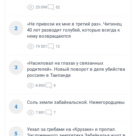
25 099
52
«Не привози их мне в третий раз». Читинец
2
40 лет разводит голубей, которые всегда к
нему возвращаются
19 501
12
«Насиловал на глазах у связанных
3
родителей». Новый поворот в деле убийства
россиян в Таиланде
8 893
9
Соль земли забайкальской. Нижегородцевы
4
7 891
7
Уехал за грибами на «Крузаке» и пропал.
5
Заслуженного энергетика Забайкалья ищут в