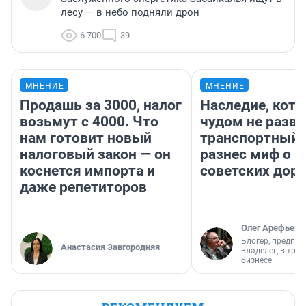
лесу — в небо подняли дрон
6 700
39
МНЕНИЕ
МНЕНИЕ
Продашь за 3000, налог
Наследие, кото
возьмут с 4000. Что
чудом не разва
нам готовит новый
транспортный 
налоговый закон — он
разнес миф о 
коснется импорта и
советских доро
даже репетиторов
Олег Арефьев
Блогер, предпри
Анастасия Завгородняя
владелец в тра
бизнесе