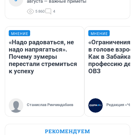
августа — важные приметы
5 860
4
МНЕНИЕ
МНЕНИЕ
«Надо радоваться, не
«Ограничения 
надо напрягаться».
в голове взрос
Почему зумеры
Как в Забайка
перестали стремиться
профессию дет
к успеху
ОВЗ
Станислав Ринчиндабаев
Редакция «Чит
РЕКОМЕНДУЕМ