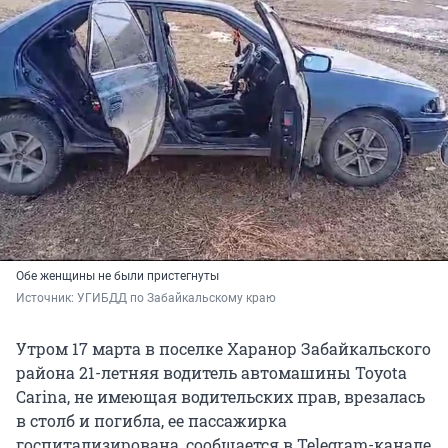
Обе женщины не были пристегнуты
Источник: 
УГИБДД по Забайкальскому краю
Утром 17 марта в поселке Харанор Забайкальского
района 21-летняя водитель автомашины Toyota
Carina, не имеющая водительских прав, врезалась
в столб и погибла, ее пассажирка
госпитализирована, сообщается в Telegram-канале