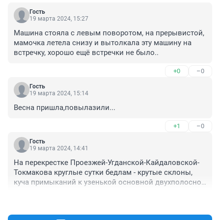
Гость
19 марта 2024, 15:27
Машина стояла с левым поворотом, на прерывистой, 
мамочка летела снизу и вытолкала эту машину на 
встречку, хорошо ещё встречки не было..
+0
–0
Гость
19 марта 2024, 15:14
Весна пришла,повылазили...
+1
–0
Гость
19 марта 2024, 14:41
На перекрестке Проезжей-Угданской-Кайдаловской-
Токмакова круглые сутки бедлам - крутые склоны, 
куча примыканий к узенькой основной двухполосной 
дороге (через каждые 100 метров кто-то вылетает то 
+3
–0
слева то справа). На небольшой площади ОблГАИ, 
заправка с гаражами, поликлиника и госпиталь, 